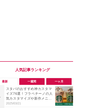
最新
一週間
一ヶ月
スタバのおすすめ神カスタマ
「旅行気分
イズ76選！フラペチーノの人
食べ比べし
1
1
気カスタマイズや新作メニュ
3つのご当地
ー紹介《2025年春最新版》
新発売
2025/03/21
2026/08/02