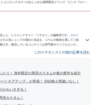
ッションピンクカラーがおしゃれな期間限定ドリンク「ピンク フルーツ
開設した、レコメンドサイト『イチオシ』の編集部です。
コスト
どの人気ショップの隠れた名品を、コラムや動画を通してご紹
載です。配信しているコンテンツは専門家やインフルエンサー
をお届けしているので、ぜひ
Googleニュースでフォロー
してく
このイチオシストの他の記事を読む
ったり！ 海外限定の再現カスタムや春の新作を紹介
ーツ チアアップ」が登場！ SNS映え間違いなし！
がかわいすぎる！
再現カスタム！