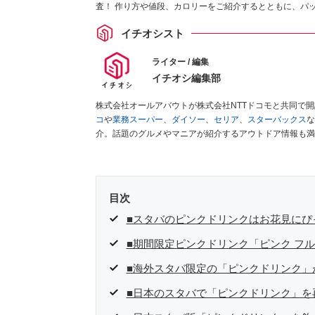
査！ 作り方や値段、カロリーをご紹介するとともに、パ
チアアップ」についてもまとめました。
イチオシスト
ライター / 編集
イチオシ編集部
株式会社オールアバウトが株式会社NTTドコモと共同で
コ
や
業務スーパー
、
ダイソー
、
セリア
、
スターバックス
な
介。話題のグルメやマニアが紹介するアウトドア情報も満
が実際に使用してレビューしています。毎日トレンド情報
ださい！
目次
■スタバのピンクドリンクはお花見にぴ
■期間限定ピンクドリンク「ピンク フル
■海外スタバ限定の「ピンクドリンク」
■日本のスタバで「ピンクドリンク」を