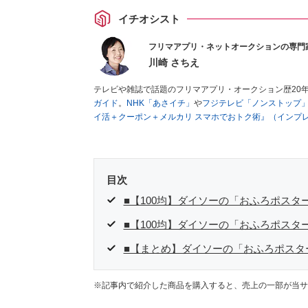
イチオシスト
フリマアプリ・ネットオークションの専門
川崎 さちえ
テレビや雑誌で話題のフリマアプリ・オークション歴20
ガイド
。
NHK「あさイチ」
や
フジテレビ「ノンストップ
イ活＋クーポン＋メルカリ スマホでおトク術』（インプ
キマ時間に効率的に稼ぐ！』（翔泳社刊）
ほか著書多数。
■経歴：2003年、夫が子育てをするために、突然会社を
いた時間でできるオークションに目をつける。しかし、取
品者側にまわり、家の中の物を出品しまくる。出品する物
目次
を生活の一部に取り入れるべく、「ネットオークションや
た消費税増税の社会においては、ネットオークションやフ
■【100均】ダイソーの「おふろポスタ
点でユーザーとして参加中。
■【100均】ダイソーの「おふろポスタ
■【まとめ】ダイソーの「おふろポスタ
※記事内で紹介した商品を購入すると、売上の一部が当サ