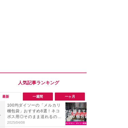
最新
一週間
一ヶ月
100均ダイソーの「メルカリ
「ヤバい！
梱包袋」おすすめ8選！ネコ
った…」と
1
1
ポス用◎そのまま送れるの
【7月30日G
は？
更】内容を
2025/04/08
2026/07/31