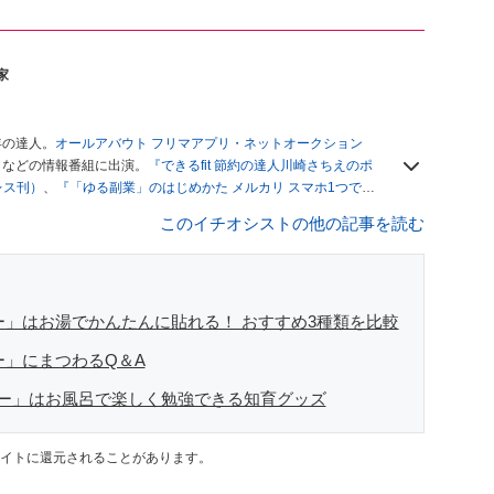
家
年の達人。
オールアバウト フリマアプリ・ネットオークション
」
などの情報番組に出演。
『できるfit 節約の達人川崎さちえのポ
レス刊）
、
『「ゆる副業」のはじめかた メルカリ スマホ1つでス
ブログは
「川崎さちえのごちゃまぜ日記」
。
このイチオシストの他の記事を読む
辞める。翌月からの給料が０円になり、家にいながら、しかも空
引の仕方がわからずに、まずは落札者として参加。その後、出
がほぼなくなってからは、仕入れを経験。ネットオークション
フリマアプリは生活のインフラになる」という考えを持つ。ま
リマアプリが家計の救世主になりえると考え、業者とは違う視
ー」はお湯でかんたんに貼れる！ おすすめ3種類を比較
ー」にまつわるQ＆A
ー」はお風呂で楽しく勉強できる知育グッズ
イトに還元されることがあります。