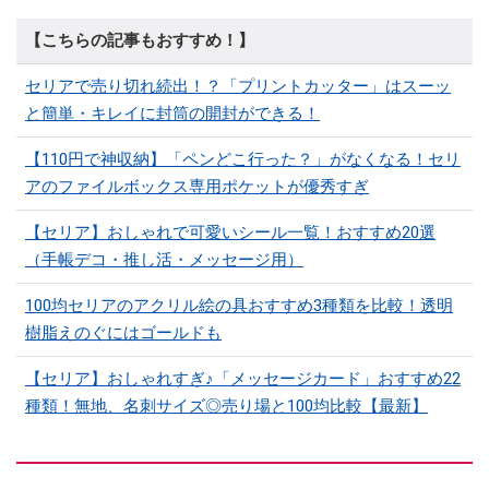
【こちらの記事もおすすめ！】
セリアで売り切れ続出！？「プリントカッター」はスーッ
と簡単・キレイに封筒の開封ができる！
【110円で神収納】「ペンどこ行った？」がなくなる！セリ
アのファイルボックス専用ポケットが優秀すぎ
【セリア】おしゃれで可愛いシール一覧！おすすめ20選
（手帳デコ・推し活・メッセージ用）
100均セリアのアクリル絵の具おすすめ3種類を比較！透明
樹脂えのぐにはゴールドも
【セリア】おしゃれすぎ♪「メッセージカード」おすすめ22
種類！無地、名刺サイズ◎売り場と100均比較【最新】