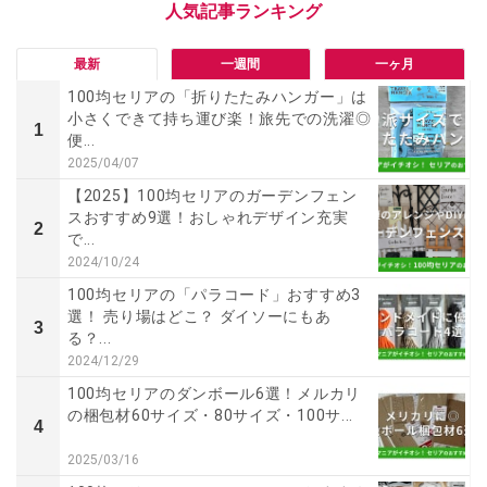
最新
一週間
一ヶ月
100均セリアの「折りたたみハンガー」は
小さくできて持ち運び楽！旅先での洗濯◎
1
便...
2025/04/07
【2025】100均セリアのガーデンフェン
スおすすめ9選！おしゃれデザイン充実
2
で...
2024/10/24
100均セリアの「パラコード」おすすめ3
選！ 売り場はどこ？ ダイソーにもあ
3
る？...
2024/12/29
100均セリアのダンボール6選！メルカリ
の梱包材60サイズ・80サイズ・100サ...
4
2025/03/16