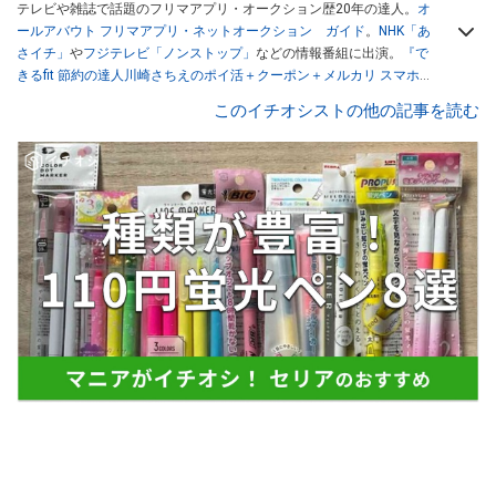
テレビや雑誌で話題のフリマアプリ・オークション歴20年の達人。
オ
ールアバウト フリマアプリ・ネットオークション ガイド
。
NHK「あ
さイチ」
や
フジテレビ「ノンストップ」
などの情報番組に出演。
『で
きるfit 節約の達人川崎さちえのポイ活＋クーポン＋メルカリ スマホで
おトク術』（インプレス刊）
、
『「ゆる副業」のはじめかた メルカリ
このイチオシストの他の記事を読む
スマホ1つでスキマ時間に効率的に稼ぐ！』（翔泳社刊）
ほか著書多
数。ブログは
「川崎さちえのごちゃまぜ日記」
。
■経歴：2003年、夫が子育てをするために、突然会社を辞める。翌月
からの給料が０円になり、家にいながら、しかも空いた時間でできる
オークションに目をつける。しかし、取引の仕方がわからずに、まず
は落札者として参加。その後、出品者側にまわり、家の中の物を出品
しまくる。出品する物がほぼなくなってからは、仕入れを経験。ネッ
トオークションを生活の一部に取り入れるべく、「ネットオークショ
ンやフリマアプリは生活のインフラになる」という考えを持つ。また
消費税増税の社会においては、ネットオークションやフリマアプリが
家計の救世主になりえると考え、業者とは違う視点でユーザーとして
参加中。