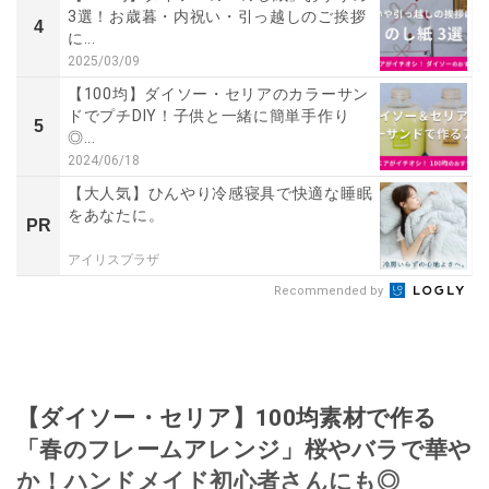
3選！お歳暮・内祝い・引っ越しのご挨拶
4
に...
2025/03/09
【100均】ダイソー・セリアのカラーサン
ドでプチDIY！子供と一緒に簡単手作り
5
◎...
2024/06/18
【大人気】ひんやり冷感寝具で快適な睡眠
をあなたに。
PR
アイリスプラザ
Recommended by
【ダイソー・セリア】100均素材で作る
「春のフレームアレンジ」桜やバラで華や
か！ハンドメイド初心者さんにも◎