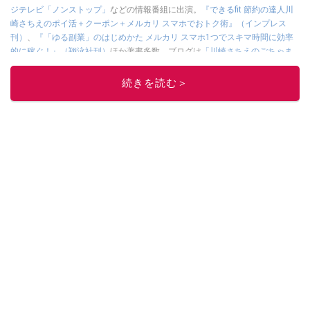
ジテレビ「ノンストップ」
などの情報番組に出演。
『できるfit 節約の達人川
崎さちえのポイ活＋クーポン＋メルカリ スマホでおトク術』（インプレス
刊）
、
『「ゆる副業」のはじめかた メルカリ スマホ1つでスキマ時間に効率
的に稼ぐ！』（翔泳社刊）
ほか著書多数。ブログは
「川崎さちえのごちゃま
ぜ日記」
。
■経歴：2003年、夫が子育てをするために、突然会社を辞める。翌月からの
続きを読む＞
給料が０円になり、家にいながら、しかも空いた時間でできるオークション
に目をつける。しかし、取引の仕方がわからずに、まずは落札者として参
加。その後、出品者側にまわり、家の中の物を出品しまくる。出品する物が
ほぼなくなってからは、仕入れを経験。ネットオークションを生活の一部に
取り入れるべく、「ネットオークションやフリマアプリは生活のインフラに
なる」という考えを持つ。また消費税増税の社会においては、ネットオーク
ションやフリマアプリが家計の救世主になりえると考え、業者とは違う視点
でユーザーとして参加中。
このイチオシストの他の記事を読む