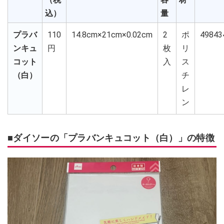
込）
量
プラバ
110
14.8cm×21cm×0.02cm
2
ポ
49843
ンキュ
円
枚
リ
コット
入
ス
（白）
チ
レ
ン
■ダイソーの「プラバンキュコット（白）」の特徴