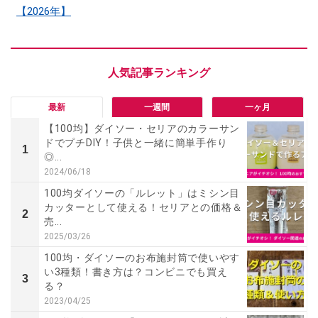
【2026年】
最新
一週間
一ヶ月
【100均】ダイソー・セリアのカラーサン
ドでプチDIY！子供と一緒に簡単手作り
1
◎...
2024/06/18
100均ダイソーの「ルレット」はミシン目
カッターとして使える！セリアとの価格＆
2
売...
2025/03/26
100均・ダイソーのお布施封筒で使いやす
い3種類！書き方は？コンビニでも買え
3
る？
2023/04/25