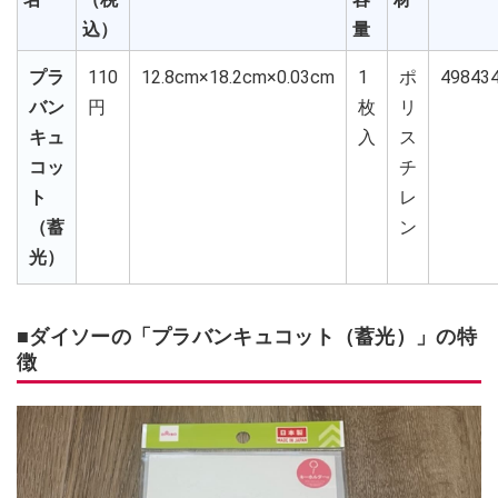
込）
量
プラ
110
12.8cm×18.2cm×0.03cm
1
ポ
49843
バン
円
枚
リ
キュ
入
ス
コッ
チ
ト
レ
（蓄
ン
光）
■ダイソーの「プラバンキュコット（蓄光）」の特
徴