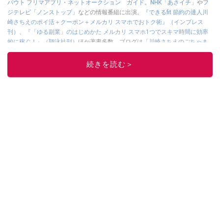
バウト フリマアプリ・ネットオークション ガイド
。
NHK「あさイチ」
や
フ
ジテレビ「ノンストップ」
などの情報番組に出演。
『できるfit 節約の達人川
崎さちえのポイ活＋クーポン＋メルカリ スマホでおトク術』（インプレス
刊）
、
『「ゆる副業」のはじめかた メルカリ スマホ1つでスキマ時間に効率
的に稼ぐ！』（翔泳社刊）
ほか著書多数。ブログは
「川崎さちえのごちゃま
ぜ日記」
。
■経歴：2003年、夫が子育てをするために、突然会社を辞める。翌月からの
続きを読む＞
給料が０円になり、家にいながら、しかも空いた時間でできるオークション
に目をつける。しかし、取引の仕方がわからずに、まずは落札者として参
加。その後、出品者側にまわり、家の中の物を出品しまくる。出品する物が
ほぼなくなってからは、仕入れを経験。ネットオークションを生活の一部に
取り入れるべく、「ネットオークションやフリマアプリは生活のインフラに
なる」という考えを持つ。また消費税増税の社会においては、ネットオーク
ションやフリマアプリが家計の救世主になりえると考え、業者とは違う視点
でユーザーとして参加中。
このイチオシストの他の記事を読む