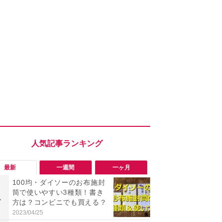
最新
一週間
一ヶ月
100均・ダイソーのお布施封
「ヤバい！
筒で使いやすい3種類！書き
った…」と
1
1
方は？コンビニでも買える？
【7月30日G
更】内容を
2023/04/25
2026/07/31