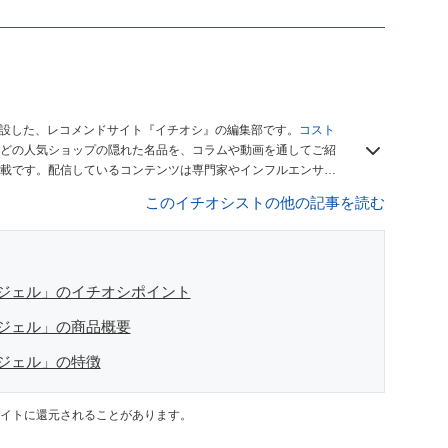
開設した、レコメンドサイト『イチオシ』の編集部です。
コスト
どの人気ショップの隠れた名品を、コラムや動画を通してご紹
載です。配信しているコンテンツは専門家やインフルエンサー
をお届けしているので、ぜひ
Googleニュースでフォロー
してく
このイチオシストの他の記事を読む
ジェル」のイチオシポイント
ジェル」の商品概要
ジェル」の特徴
イトに還元されることがあります。