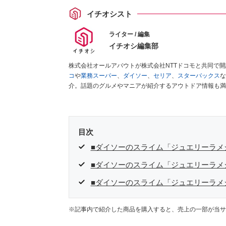
イチオシスト
ライター / 編集
イチオシ編集部
株式会社オールアバウトが株式会社NTTドコモと共同で
コ
や
業務スーパー
、
ダイソー
、
セリア
、
スターバックス
な
介。話題のグルメやマニアが紹介するアウトドア情報も満
が実際に使用してレビューしています。毎日トレンド情報
ださい！
目次
■ダイソーのスライム「ジュエリーラメ
■ダイソーのスライム「ジュエリーラメ
■ダイソーのスライム「ジュエリーラメ
※記事内で紹介した商品を購入すると、売上の一部が当サ