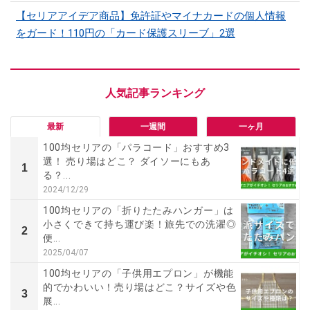
【セリアアイデア商品】免許証やマイナカードの個人情報
をガード！110円の「カード保護スリーブ」2選
最新
一週間
一ヶ月
100均セリアの「パラコード」おすすめ3
選！ 売り場はどこ？ ダイソーにもあ
1
る？...
2024/12/29
100均セリアの「折りたたみハンガー」は
小さくできて持ち運び楽！旅先での洗濯◎
2
便...
2025/04/07
100均セリアの「子供用エプロン」が機能
的でかわいい！売り場はどこ？サイズや色
3
展...