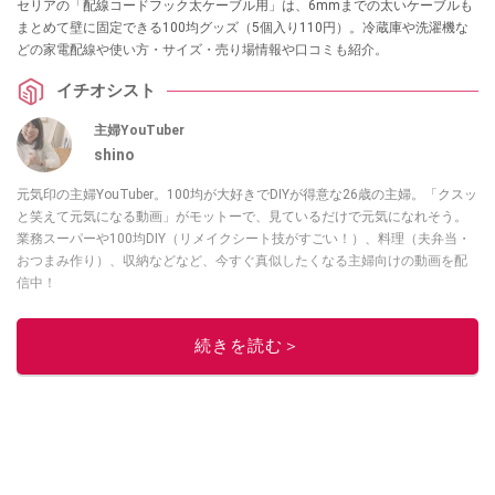
セリアの「配線コードフック太ケーブル用」は、6mmまでの太いケーブルも
まとめて壁に固定できる100均グッズ（5個入り110円）。冷蔵庫や洗濯機な
どの家電配線や使い方・サイズ・売り場情報や口コミも紹介。
イチオシスト
主婦YouTuber
shino
元気印の主婦YouTuber。100均が大好きでDIYが得意な26歳の主婦。「クスッ
と笑えて元気になる動画」がモットーで、見ているだけで元気になれそう。
業務スーパーや100均DIY（リメイクシート技がすごい！）、料理（夫弁当・
おつまみ作り）、収納などなど、今すぐ真似したくなる主婦向けの動画を配
信中！
このイチオシストの他の記事を読む
続きを読む＞