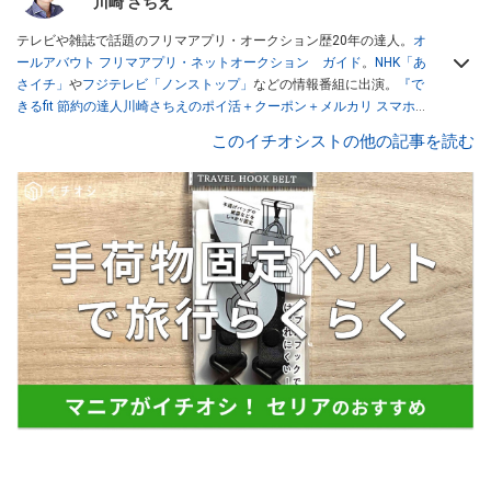
川崎 さちえ
テレビや雑誌で話題のフリマアプリ・オークション歴20年の達人。
オ
ールアバウト フリマアプリ・ネットオークション ガイド
。
NHK「あ
さイチ」
や
フジテレビ「ノンストップ」
などの情報番組に出演。
『で
きるfit 節約の達人川崎さちえのポイ活＋クーポン＋メルカリ スマホで
おトク術』（インプレス刊）
、
『「ゆる副業」のはじめかた メルカリ
このイチオシストの他の記事を読む
スマホ1つでスキマ時間に効率的に稼ぐ！』（翔泳社刊）
ほか著書多
数。ブログは
「川崎さちえのごちゃまぜ日記」
。
■経歴：2003年、夫が子育てをするために、突然会社を辞める。翌月
からの給料が０円になり、家にいながら、しかも空いた時間でできる
オークションに目をつける。しかし、取引の仕方がわからずに、まず
は落札者として参加。その後、出品者側にまわり、家の中の物を出品
しまくる。出品する物がほぼなくなってからは、仕入れを経験。ネッ
トオークションを生活の一部に取り入れるべく、「ネットオークショ
ンやフリマアプリは生活のインフラになる」という考えを持つ。また
消費税増税の社会においては、ネットオークションやフリマアプリが
家計の救世主になりえると考え、業者とは違う視点でユーザーとして
参加中。