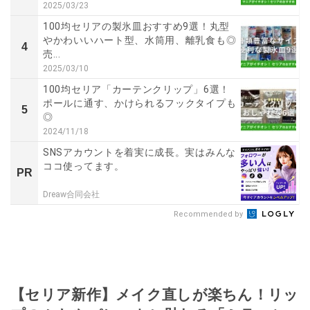
2025/03/23
100均セリアの製氷皿おすすめ9選！丸型
やかわいいハート型、水筒用、離乳食も◎
4
売...
2025/03/10
100均セリア「カーテンクリップ」6選！
ポールに通す、かけられるフックタイプも
5
◎
2024/11/18
SNSアカウントを着実に成長。実はみんな
ココ使ってます。
PR
Dreaw合同会社
Recommended by
【セリア新作】メイク直しが楽ちん！リッ