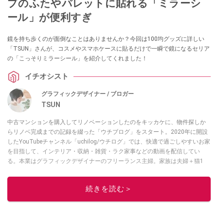
プのふたやパレットに貼れる「ミラーシ
ール」が便利すぎ
鏡を持ち歩くのが面倒なことはありませんか？今回は100均グッズに詳しい
「TSUN」さんが、コスメやスマホケースに貼るだけで一瞬で鏡になるセリア
の「こっそりミラーシール」を紹介してくれました！
イチオシスト
グラフィックデザイナー / ブロガー
TSUN
中古マンションを購入してリノベーションしたのをキッカケに、物件探しか
らリノベ完成までの記録を綴った「ウチブログ」をスタート。2020年に開設
したYouTubeチャンネル「uchilog/ウチログ」では、快適で過ごしやすいお家
を目指して、インテリア・収納・雑貨・ラク家事などの動画を配信してい
る。本業はグラフィックデザイナーのフリーランス主婦。家族は夫婦＋猫1
匹。・第9回ESSEインテリアグランプリ審査員賞受賞・リノベりす2016年リ
ノベ人気事例1位
続きを読む＞
このイチオシストの他の記事を読む