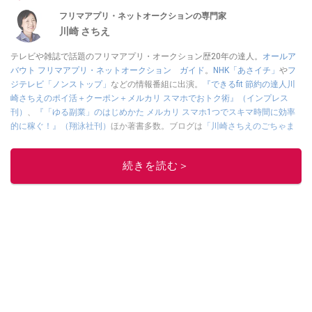
フリマアプリ・ネットオークションの専門家
川崎 さちえ
テレビや雑誌で話題のフリマアプリ・オークション歴20年の達人。
オールア
バウト フリマアプリ・ネットオークション ガイド
。
NHK「あさイチ」
や
フ
ジテレビ「ノンストップ」
などの情報番組に出演。
『できるfit 節約の達人川
崎さちえのポイ活＋クーポン＋メルカリ スマホでおトク術』（インプレス
刊）
、
『「ゆる副業」のはじめかた メルカリ スマホ1つでスキマ時間に効率
的に稼ぐ！』（翔泳社刊）
ほか著書多数。ブログは
「川崎さちえのごちゃま
ぜ日記」
。
■経歴：2003年、夫が子育てをするために、突然会社を辞める。翌月からの
続きを読む＞
給料が０円になり、家にいながら、しかも空いた時間でできるオークション
に目をつける。しかし、取引の仕方がわからずに、まずは落札者として参
加。その後、出品者側にまわり、家の中の物を出品しまくる。出品する物が
ほぼなくなってからは、仕入れを経験。ネットオークションを生活の一部に
取り入れるべく、「ネットオークションやフリマアプリは生活のインフラに
なる」という考えを持つ。また消費税増税の社会においては、ネットオーク
ションやフリマアプリが家計の救世主になりえると考え、業者とは違う視点
でユーザーとして参加中。
このイチオシストの他の記事を読む