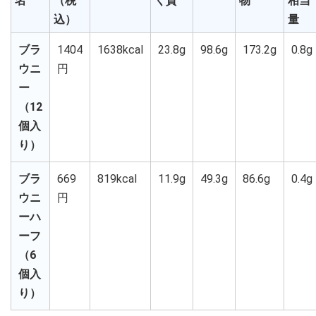
名
（税
く質
物
相当
込）
量
ブラ
1404
1638kcal
23.8g
98.6g
173.2g
0.8g
ウニ
円
ー
（12
個入
り）
ブラ
669
819kcal
11.9g
49.3g
86.6g
0.4g
ウニ
円
ーハ
ーフ
（6
個入
り）