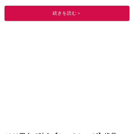
ぶ。晋遊舎「LDK」や
「360LiFE」
、KADOKAWA
「レタスクラブ」
、集英社
「週刊プレイボーイ」、宝島社「おいしい！ シャトレーゼBOOK」などでグ
続きを読む＞
ルメライター、食の専門家として出演実績あり。
このイチオシストの他の記事を読む