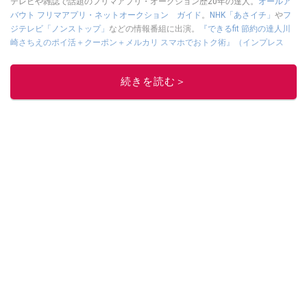
テレビや雑誌で話題のフリマアプリ・オークション歴20年の達人。
オールア
バウト フリマアプリ・ネットオークション ガイド
。
NHK「あさイチ」
や
フ
ジテレビ「ノンストップ」
などの情報番組に出演。
『できるfit 節約の達人川
崎さちえのポイ活＋クーポン＋メルカリ スマホでおトク術』（インプレス
刊）
、
『「ゆる副業」のはじめかた メルカリ スマホ1つでスキマ時間に効率
的に稼ぐ！』（翔泳社刊）
ほか著書多数。ブログは
「川崎さちえのごちゃま
続きを読む＞
ぜ日記」
。
■経歴：2003年、夫が子育てをするために、突然会社を辞める。翌月からの
給料が０円になり、家にいながら、しかも空いた時間でできるオークション
に目をつける。しかし、取引の仕方がわからずに、まずは落札者として参
加。その後、出品者側にまわり、家の中の物を出品しまくる。出品する物が
ほぼなくなってからは、仕入れを経験。ネットオークションを生活の一部に
取り入れるべく、「ネットオークションやフリマアプリは生活のインフラに
なる」という考えを持つ。また消費税増税の社会においては、ネットオーク
ションやフリマアプリが家計の救世主になりえると考え、業者とは違う視点
でユーザーとして参加中。
このイチオシストの他の記事を読む