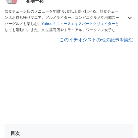
相場一花
飲食チェーン店のメニューを年間100食以上食べ比べる、飲食チェー
ン店お持ち帰りマニア。グルメライター。コンビニグルメや地域スー
パーグルメも楽しむ。
Yahoo！ニュースエキスパートクリエイター
と
しても活動中。また、久世福商店やトライアル、ワークマン女子など
話題のショップにも足を運ぶ。晋遊舎「LDK」や
「360LiFE」
、
このイチオシストの他の記事を読む
KADOKAWA
「レタスクラブ」
、集英社「週刊プレイボーイ」、宝島
社「おいしい！ シャトレーゼBOOK」などでグルメライター、食の専
門家として出演実績あり。
目次