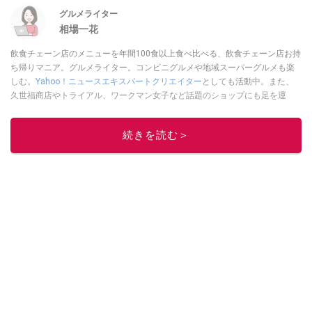
グルメライター
相場一花
飲食チェーン店のメニューを年間100食以上食べ比べる、飲食チェーン店お持
ち帰りマニア。グルメライター。コンビニグルメや地域スーパーグルメも楽
しむ。
Yahoo！ニュースエキスパートクリエイター
としても活動中。また、
久世福商店やトライアル、ワークマン女子など話題のショップにも足を運
ぶ。晋遊舎「LDK」や
「360LiFE」
、KADOKAWA
「レタスクラブ」
、集英社
「週刊プレイボーイ」、宝島社「おいしい！ シャトレーゼBOOK」などでグ
続きを読む＞
ルメライター、食の専門家として出演実績あり。
このイチオシストの他の記事を読む