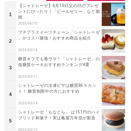
【シャトレーゼ】6月15日父の日のプレゼ
ントにぴったり！「ビールゼリー」など期
1
間...
2025/06/10
プチプラスイーツチェーン「シャトレーゼ
」がコスパ最強！おすすめ商品を紹介
2
2023/03/19
糖質オフでも激ウマ！「シャトレーゼ」の
低糖質ケーキおすすめランキング4選
3
2023/03/11
シャトレーゼの冷凍ピザは糖質86％カッ
ト！ 糖質制限中の方におすすめ
4
2023/03/14
シャトレーゼ「もなどら」 は151円のハイ
ブリッド和菓子！実は亀屋万年堂が製造
5
2023/03/12