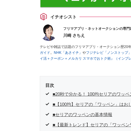
イチオシスト
フリマアプリ・ネットオークションの専門
川崎 さちえ
テレビや雑誌で話題のフリマアプリ・オークション歴20
ガイド
。
NHK「あさイチ」
や
フジテレビ「ノンストップ
イ活＋クーポン＋メルカリ スマホでおトク術』（インプ
キマ時間に効率的に稼ぐ！』（翔泳社刊）
ほか著書多数。
■経歴：2003年、夫が子育てをするために、突然会社を
いた時間でできるオークションに目をつける。しかし、取
品者側にまわり、家の中の物を出品しまくる。出品する物
目次
を生活の一部に取り入れるべく、「ネットオークションや
た消費税増税の社会においては、ネットオークションやフ
■20秒で分かる！ 100均セリアのワッ
点でユーザーとして参加中。
■【100均】セリアの「ワッペン」はお
■セリアのワッペンの基本情報
■【最新トレンド】セリアの「ワッペン