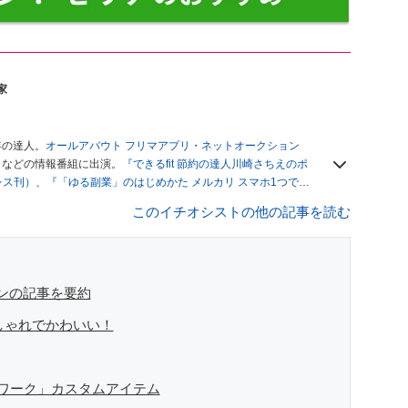
家
年の達人。
オールアバウト フリマアプリ・ネットオークション
」
などの情報番組に出演。
『できるfit 節約の達人川崎さちえのポ
レス刊）
、
『「ゆる副業」のはじめかた メルカリ スマホ1つでス
ブログは
「川崎さちえのごちゃまぜ日記」
。
このイチオシストの他の記事を読む
辞める。翌月からの給料が０円になり、家にいながら、しかも空
引の仕方がわからずに、まずは落札者として参加。その後、出
がほぼなくなってからは、仕入れを経験。ネットオークション
フリマアプリは生活のインフラになる」という考えを持つ。ま
リマアプリが家計の救世主になりえると考え、業者とは違う視
ペンの記事を要約
しゃれでかわいい！
ワーク」カスタムアイテム