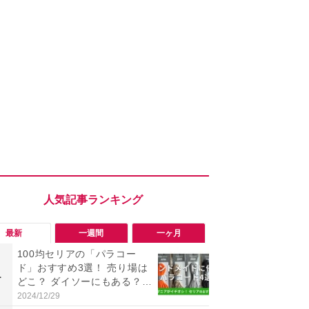
最新
一週間
一ヶ月
100均セリアの「パラコー
「勝手にデ
ド」おすすめ3選！ 売り場は
る!?」Win
1
1
どこ？ ダイソーにもある？
オフにして最
色・長さ・太さも種類豊富
身を守る技
2024/12/29
2026/08/05