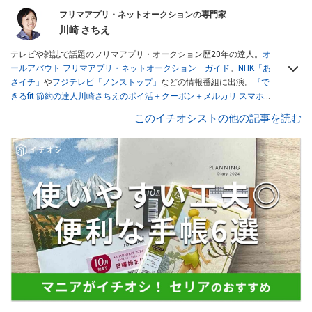
フリマアプリ・ネットオークションの専門家
川崎 さちえ
テレビや雑誌で話題のフリマアプリ・オークション歴20年の達人。
オ
ールアバウト フリマアプリ・ネットオークション ガイド
。
NHK「あ
さイチ」
や
フジテレビ「ノンストップ」
などの情報番組に出演。
『で
きるfit 節約の達人川崎さちえのポイ活＋クーポン＋メルカリ スマホで
おトク術』（インプレス刊）
、
『「ゆる副業」のはじめかた メルカリ
このイチオシストの他の記事を読む
スマホ1つでスキマ時間に効率的に稼ぐ！』（翔泳社刊）
ほか著書多
数。ブログは
「川崎さちえのごちゃまぜ日記」
。
■経歴：2003年、夫が子育てをするために、突然会社を辞める。翌月
からの給料が０円になり、家にいながら、しかも空いた時間でできる
オークションに目をつける。しかし、取引の仕方がわからずに、まず
は落札者として参加。その後、出品者側にまわり、家の中の物を出品
しまくる。出品する物がほぼなくなってからは、仕入れを経験。ネッ
トオークションを生活の一部に取り入れるべく、「ネットオークショ
ンやフリマアプリは生活のインフラになる」という考えを持つ。また
消費税増税の社会においては、ネットオークションやフリマアプリが
家計の救世主になりえると考え、業者とは違う視点でユーザーとして
参加中。