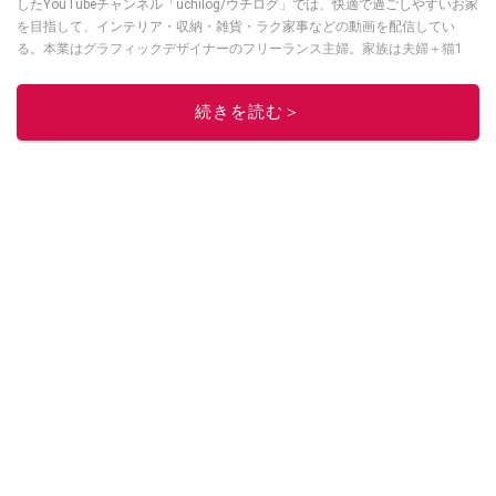
したYouTubeチャンネル「uchilog/ウチログ」では、快適で過ごしやすいお家
を目指して、インテリア・収納・雑貨・ラク家事などの動画を配信してい
る。本業はグラフィックデザイナーのフリーランス主婦。家族は夫婦＋猫1
匹。・第9回ESSEインテリアグランプリ審査員賞受賞・リノベりす2016年リ
ノベ人気事例1位
続きを読む＞
このイチオシストの他の記事を読む