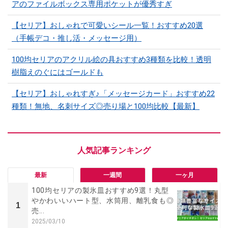
アのファイルボックス専用ポケットが優秀すぎ
【セリア】おしゃれで可愛いシール一覧！おすすめ20選
（手帳デコ・推し活・メッセージ用）
100均セリアのアクリル絵の具おすすめ3種類を比較！透明
樹脂えのぐにはゴールドも
【セリア】おしゃれすぎ♪「メッセージカード」おすすめ22
種類！無地、名刺サイズ◎売り場と100均比較【最新】
最新
一週間
一ヶ月
100均セリアの製氷皿おすすめ9選！丸型
やかわいいハート型、水筒用、離乳食も◎
1
売...
2025/03/10