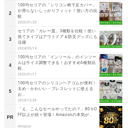
100均セリアの「シリコン椅子足カバー」
が滑らないしっかりフィット！使い方の比
2
較
2025/01/20
セリアの「カレー皿」3種類を比較！使い
捨てタイプはアウトドア＆防災グッズにも
3
活躍
2024/03/14
100均セリアの「インソール」のインソー
ルはサイズ調整できる！おすすめ5種類比
4
較...
2025/01/17
100均セリアのシリコンヘアゴムが便利！
太め・かわいい・ブレスレットに使える
5
お...
2024/12/28
「え、こんなセールやってたの？」80％O
FF以上が続々登場！Amazonの本気が...
PR
Amazon