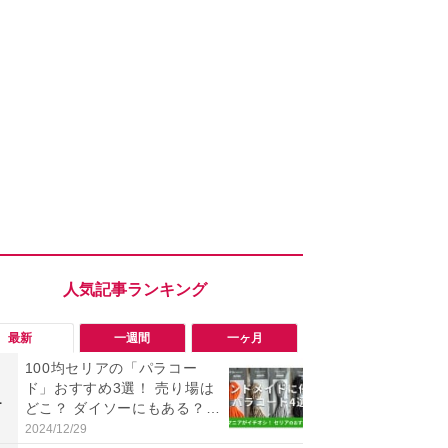
最新
一週間
一ヶ月
100均セリアの「パラコー
「会計時に
ド」おすすめ3選！ 売り場は
たい」「お
1
1
どこ？ ダイソーにもある？
【セブン】お
色・長さ・太さも種類豊富
リンク1本が
2024/12/29
2026/08/08