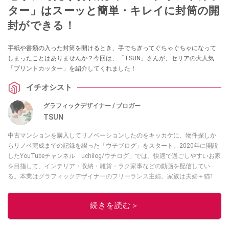
ター」はスーッと簡単・キレイに封筒の開
封ができる！
手紙や書類の入った封筒を開けるとき、手でちぎってぐちゃぐちゃになって
しまったことはありませんか？今回は、「TSUN」さんが、セリアの大人気
「プリントカッター」を紹介してくれました！
イチオシスト
グラフィックデザイナー / ブロガー
TSUN
中古マンションを購入してリノベーションしたのをキッカケに、物件探しか
らリノベ完成までの記録を綴った「ウチブログ」をスタート。2020年に開設
したYouTubeチャンネル「uchilog/ウチログ」では、快適で過ごしやすいお家
を目指して、インテリア・収納・雑貨・ラク家事などの動画を配信してい
る。本業はグラフィックデザイナーのフリーランス主婦。家族は夫婦＋猫1
匹。・第9回ESSEインテリアグランプリ審査員賞受賞・リノベりす2016年リ
ノベ人気事例1位
続きを読む＞
このイチオシストの他の記事を読む