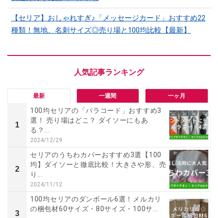
【セリア】おしゃれすぎ♪「メッセージカード」おすすめ22
種類！無地、名刺サイズ◎売り場と100均比較【最新】
最新
一週間
一ヶ月
100均セリアの「パラコード」おすすめ3
選！ 売り場はどこ？ ダイソーにもあ
1
る？...
2024/12/29
セリアのうちわカバーおすすめ3選【100
均】ダイソーと徹底比較！大きさや形、売
2
り...
2024/11/12
100均セリアのダンボール6選！メルカリ
の梱包材60サイズ・80サイズ・100サ...
3