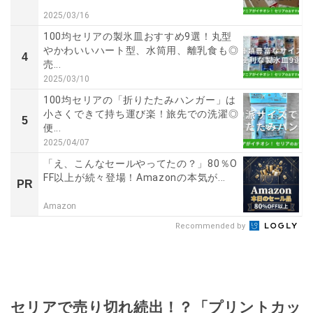
2025/03/16
100均セリアの製氷皿おすすめ9選！丸型
やかわいいハート型、水筒用、離乳食も◎
4
売...
2025/03/10
100均セリアの「折りたたみハンガー」は
小さくできて持ち運び楽！旅先での洗濯◎
5
便...
2025/04/07
「え、こんなセールやってたの？」80％O
FF以上が続々登場！Amazonの本気が...
PR
Amazon
Recommended by
セリアで売り切れ続出！？「プリントカッ