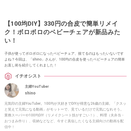
【100均DIY】330円の合皮で簡単リメイ
ク！ボロボロのベビーチェアが新品みた
い！
子供が使ってボロボロになったベビーチェア、捨てるのはもったいないです
よね？今回は、「shino」さんが、100均の合皮を使ったベビーチェアの簡単
お直し術を紹介してくれました！
イチオシスト
主婦YouTuber
shino
元気印の主婦YouTuber。100均が大好きでDIYが得意な26歳の主婦。「クスッ
と笑えて元気になる動画」がモットーで、見ているだけで元気になれそう。
業務スーパーや100均DIY（リメイクシート技がすごい！）、料理（夫弁当・
おつまみ作り）、収納などなど、今すぐ真似したくなる主婦向けの動画を配
信中！