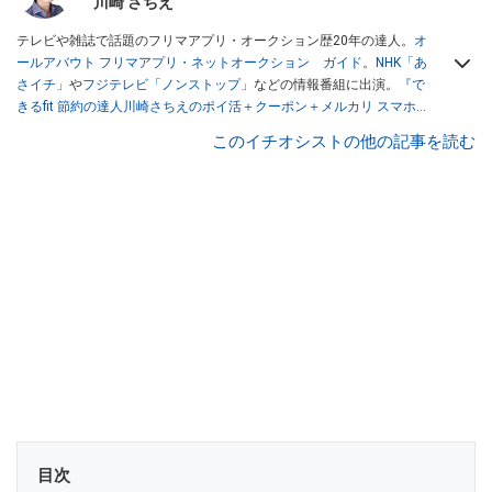
川崎 さちえ
テレビや雑誌で話題のフリマアプリ・オークション歴20年の達人。
オ
ールアバウト フリマアプリ・ネットオークション ガイド
。
NHK「あ
さイチ」
や
フジテレビ「ノンストップ」
などの情報番組に出演。
『で
きるfit 節約の達人川崎さちえのポイ活＋クーポン＋メルカリ スマホで
おトク術』（インプレス刊）
、
『「ゆる副業」のはじめかた メルカリ
このイチオシストの他の記事を読む
スマホ1つでスキマ時間に効率的に稼ぐ！』（翔泳社刊）
ほか著書多
数。ブログは
「川崎さちえのごちゃまぜ日記」
。
■経歴：2003年、夫が子育てをするために、突然会社を辞める。翌月
からの給料が０円になり、家にいながら、しかも空いた時間でできる
オークションに目をつける。しかし、取引の仕方がわからずに、まず
は落札者として参加。その後、出品者側にまわり、家の中の物を出品
しまくる。出品する物がほぼなくなってからは、仕入れを経験。ネッ
トオークションを生活の一部に取り入れるべく、「ネットオークショ
ンやフリマアプリは生活のインフラになる」という考えを持つ。また
消費税増税の社会においては、ネットオークションやフリマアプリが
家計の救世主になりえると考え、業者とは違う視点でユーザーとして
参加中。
目次