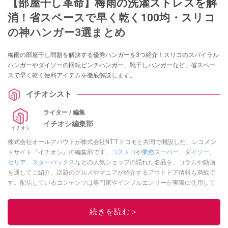
【部屋干し革命】梅雨の洗濯ストレスを解
消！省スペースで早く乾く100均・スリコ
の神ハンガー3選まとめ
梅雨の部屋干し問題を解決する優秀ハンガーを3つ紹介！スリコのスパイラル
ハンガーやダイソーの回転ピンチハンガー、靴干しハンガーなど、省スペー
スで早く乾く便利アイテムを徹底解説します。
イチオシスト
ライター / 編集
イチオシ編集部
株式会社オールアバウトが株式会社NTTドコモと共同で開設した、レコメン
ドサイト『イチオシ』の編集部です。
コストコ
や
業務スーパー
、
ダイソー
、
セリア
、
スターバックス
などの人気ショップの隠れた名品を、コラムや動画
を通してご紹介。話題のグルメやマニアが紹介するアウトドア情報も満載で
す。配信しているコンテンツは専門家やインフルエンサーが実際に使用して
レビューしています。毎日トレンド情報をお届けしているので、ぜひ
Google
ニュースでフォロー
してください！
続きを読む＞
このイチオシストの他の記事を読む