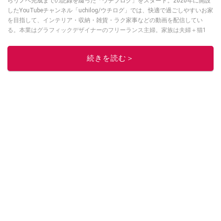
らリノベ完成までの記録を綴った「ウチブログ」をスタート。2020年に開設
したYouTubeチャンネル「uchilog/ウチログ」では、快適で過ごしやすいお家
を目指して、インテリア・収納・雑貨・ラク家事などの動画を配信してい
る。本業はグラフィックデザイナーのフリーランス主婦。家族は夫婦＋猫1
匹。・第9回ESSEインテリアグランプリ審査員賞受賞・リノベりす2016年リ
ノベ人気事例1位
続きを読む＞
このイチオシストの他の記事を読む