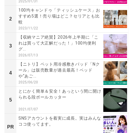
2025/01/31
100均キャンドゥ「ティッシュケース」お
すすめ5選！売り場はどこ？セリアとも比
2
較
2023/11/22
【収納マニア絶賛】2026年上半期に「こ
れは買って大正解だった！」100均便利
3
グ...
2026/07/13
【ニトリ】ペット用冷感敷きパッド「Nク
ール」は販売数量が過去最高！ベッド
4
や“あご...
2025/06/20
とにかく簡単＆安全！あっという間に開け
られる段ボールカッター
5
2021/07/07
SNSアカウントを着実に成長。実はみんな
ココ使ってます。
PR