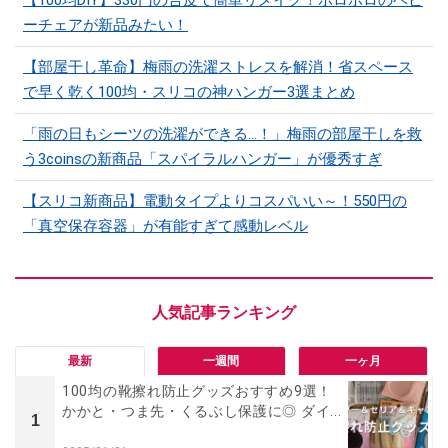
ーチェアが新品みたい！
【部屋干し革命】梅雨の洗濯ストレスを解消！省スペース
で早く乾く100均・スリコの神ハンガー3選まとめ
「雨の日もシーツの洗濯ができる…！」梅雨の部屋干しを救
う3coinsの新商品「スパイラルハンガー」が優秀すぎ
【スリコ新商品】電動タイプよりコスパいい～！550円の
「真空保存容器」が有能すぎて感動レベル
最新
一週間
一ヶ月
100均の靴擦れ防止グッズおすすめ9選！
かかと・つま先・くるぶし保護に◎ ダイ...
1