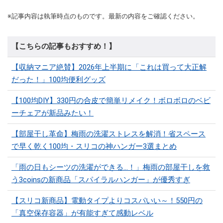
※記事内容は執筆時点のものです。最新の内容をご確認ください。
【こちらの記事もおすすめ！】
【収納マニア絶賛】2026年上半期に「これは買って大正解
だった！」100均便利グッズ
【100均DIY】330円の合皮で簡単リメイク！ボロボロのベビ
ーチェアが新品みたい！
【部屋干し革命】梅雨の洗濯ストレスを解消！省スペース
で早く乾く100均・スリコの神ハンガー3選まとめ
「雨の日もシーツの洗濯ができる…！」梅雨の部屋干しを救
う3coinsの新商品「スパイラルハンガー」が優秀すぎ
【スリコ新商品】電動タイプよりコスパいい～！550円の
「真空保存容器」が有能すぎて感動レベル