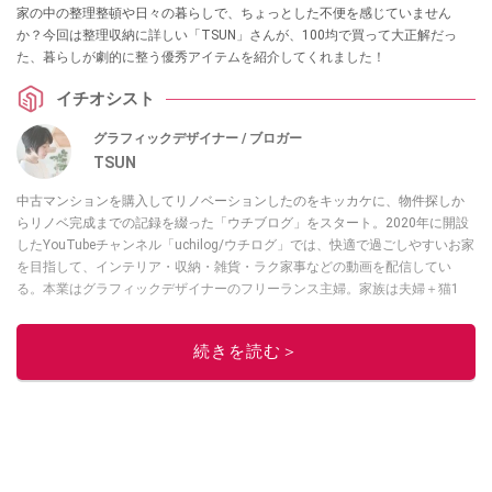
家の中の整理整頓や日々の暮らしで、ちょっとした不便を感じていません
か？今回は整理収納に詳しい「TSUN」さんが、100均で買って大正解だっ
た、暮らしが劇的に整う優秀アイテムを紹介してくれました！
イチオシスト
グラフィックデザイナー / ブロガー
TSUN
中古マンションを購入してリノベーションしたのをキッカケに、物件探しか
らリノベ完成までの記録を綴った「ウチブログ」をスタート。2020年に開設
したYouTubeチャンネル「uchilog/ウチログ」では、快適で過ごしやすいお家
を目指して、インテリア・収納・雑貨・ラク家事などの動画を配信してい
る。本業はグラフィックデザイナーのフリーランス主婦。家族は夫婦＋猫1
匹。・第9回ESSEインテリアグランプリ審査員賞受賞・リノベりす2016年リ
ノベ人気事例1位
続きを読む＞
このイチオシストの他の記事を読む