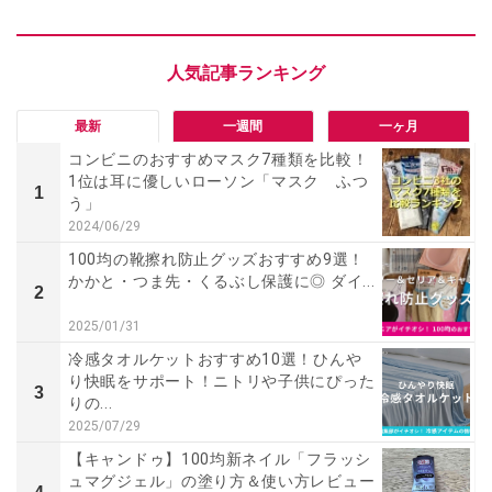
最新
一週間
一ヶ月
コンビニのおすすめマスク7種類を比較！
1位は耳に優しいローソン「マスク ふつ
1
う」
2024/06/29
100均の靴擦れ防止グッズおすすめ9選！
かかと・つま先・くるぶし保護に◎ ダイ...
2
2025/01/31
冷感タオルケットおすすめ10選！ひんや
り快眠をサポート！ニトリや子供にぴった
3
りの...
2025/07/29
【キャンドゥ】100均新ネイル「フラッシ
ュマグジェル」の塗り方＆使い方レビュー