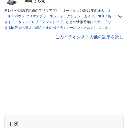
川崎 さちえ
テレビや雑誌で話題のフリマアプリ・オークション歴20年の達人。
オ
ールアバウト フリマアプリ・ネットオークション ガイド
。
NHK「あ
さイチ」
や
フジテレビ「ノンストップ」
などの情報番組に出演。
『で
きるfit 節約の達人川崎さちえのポイ活＋クーポン＋メルカリ スマホで
おトク術』（インプレス刊）
、
『「ゆる副業」のはじめかた メルカリ
このイチオシストの他の記事を読む
スマホ1つでスキマ時間に効率的に稼ぐ！』（翔泳社刊）
ほか著書多
数。ブログは
「川崎さちえのごちゃまぜ日記」
。
■経歴：2003年、夫が子育てをするために、突然会社を辞める。翌月
からの給料が０円になり、家にいながら、しかも空いた時間でできる
オークションに目をつける。しかし、取引の仕方がわからずに、まず
は落札者として参加。その後、出品者側にまわり、家の中の物を出品
しまくる。出品する物がほぼなくなってからは、仕入れを経験。ネッ
トオークションを生活の一部に取り入れるべく、「ネットオークショ
ンやフリマアプリは生活のインフラになる」という考えを持つ。また
消費税増税の社会においては、ネットオークションやフリマアプリが
家計の救世主になりえると考え、業者とは違う視点でユーザーとして
参加中。
目次