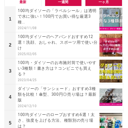
最新
一週間
一ヶ月
100均ダイソーの「ラベルシール」は透明
で水に強い！100円でお買い得な厳選3
1
種...
2024/11/08
100均ダイソーのヘアバンドおすすめ12
選！洗顔、おしゃれ、スポーツ用で使い分
2
け
2025/02/05
100均・ダイソーのお布施封筒で使いやす
い3種類！書き方は？コンビニでも買え
3
る？
2023/04/25
ダイソーの「サンシェード」おすすめ3種
類を比較！傘型、300円◎売り場は？最新
4
版
2024/12/10
100均ダイソーのロープおすすめ6選！太
さ、強度を上げる方法、種類別の売り場
5
は？