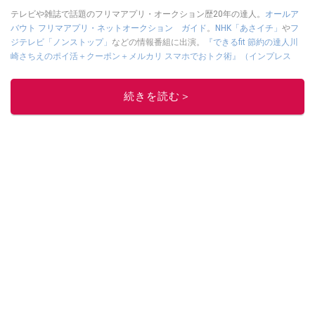
テレビや雑誌で話題のフリマアプリ・オークション歴20年の達人。
オールア
バウト フリマアプリ・ネットオークション ガイド
。
NHK「あさイチ」
や
フ
ジテレビ「ノンストップ」
などの情報番組に出演。
『できるfit 節約の達人川
崎さちえのポイ活＋クーポン＋メルカリ スマホでおトク術』（インプレス
刊）
、
『「ゆる副業」のはじめかた メルカリ スマホ1つでスキマ時間に効率
的に稼ぐ！』（翔泳社刊）
ほか著書多数。ブログは
「川崎さちえのごちゃま
続きを読む＞
ぜ日記」
。
■経歴：2003年、夫が子育てをするために、突然会社を辞める。翌月からの
給料が０円になり、家にいながら、しかも空いた時間でできるオークション
に目をつける。しかし、取引の仕方がわからずに、まずは落札者として参
加。その後、出品者側にまわり、家の中の物を出品しまくる。出品する物が
ほぼなくなってからは、仕入れを経験。ネットオークションを生活の一部に
取り入れるべく、「ネットオークションやフリマアプリは生活のインフラに
なる」という考えを持つ。また消費税増税の社会においては、ネットオーク
ションやフリマアプリが家計の救世主になりえると考え、業者とは違う視点
でユーザーとして参加中。
このイチオシストの他の記事を読む