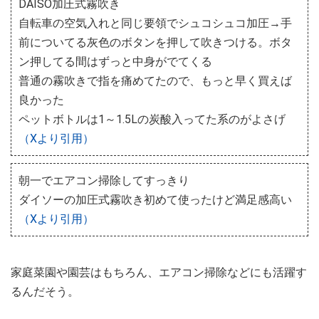
DAISO加圧式霧吹き
自転車の空気入れと同じ要領でシュコシュコ加圧→手
前についてる灰色のボタンを押して吹きつける。ボタ
ン押してる間はずっと中身がでてくる
普通の霧吹きで指を痛めてたので、もっと早く買えば
良かった
ペットボトルは1～1.5Lの炭酸入ってた系のがよさげ
（Xより引用）
朝一でエアコン掃除してすっきり
ダイソーの加圧式霧吹き初めて使ったけど満足感高い
（Xより引用）
家庭菜園や園芸はもちろん、エアコン掃除などにも活躍す
るんだそう。