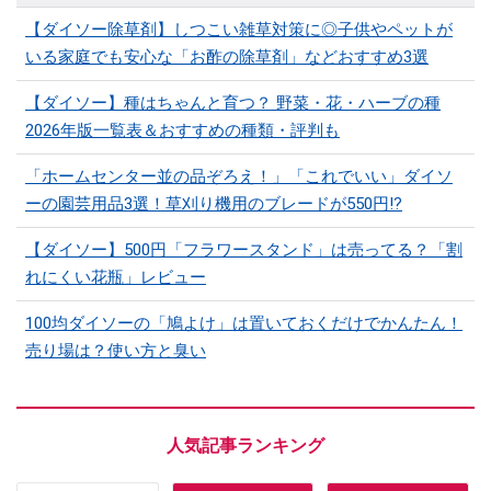
【ダイソー除草剤】しつこい雑草対策に◎子供やペットが
いる家庭でも安心な「お酢の除草剤」などおすすめ3選
【ダイソー】種はちゃんと育つ？ 野菜・花・ハーブの種
2026年版一覧表＆おすすめの種類・評判も
「ホームセンター並の品ぞろえ！」「これでいい」ダイソ
ーの園芸用品3選！草刈り機用のブレードが550円!?
【ダイソー】500円「フラワースタンド」は売ってる？「割
れにくい花瓶」レビュー
100均ダイソーの「鳩よけ」は置いておくだけでかんたん！
売り場は？使い方と臭い