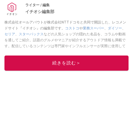
ライター / 編集
イチオシ編集部
株式会社オールアバウトが株式会社NTTドコモと共同で開設した、レコメン
ドサイト『イチオシ』の編集部です。
コストコ
や
業務スーパー
、
ダイソー
、
セリア
、
スターバックス
などの人気ショップの隠れた名品を、コラムや動画
を通してご紹介。話題のグルメやマニアが紹介するアウトドア情報も満載で
す。配信しているコンテンツは専門家やインフルエンサーが実際に使用して
レビューしています。毎日トレンド情報をお届けしているので、ぜひ
Google
ニュースでフォロー
してください！
続きを読む＞
このイチオシストの他の記事を読む