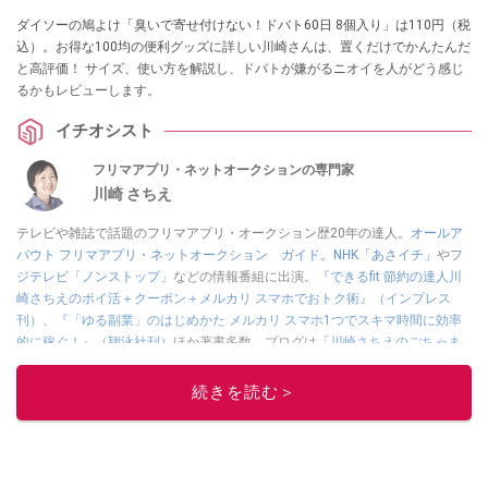
ダイソーの鳩よけ「臭いで寄せ付けない！ドバト60日 8個入り」は110円（税
込）。お得な100均の便利グッズに詳しい川崎さんは、置くだけでかんたんだ
と高評価！ サイズ、使い方を解説し、ドバトが嫌がるニオイを人がどう感じ
るかもレビューします。
イチオシスト
フリマアプリ・ネットオークションの専門家
川崎 さちえ
テレビや雑誌で話題のフリマアプリ・オークション歴20年の達人。
オールア
バウト フリマアプリ・ネットオークション ガイド
。
NHK「あさイチ」
や
フ
ジテレビ「ノンストップ」
などの情報番組に出演。
『できるfit 節約の達人川
崎さちえのポイ活＋クーポン＋メルカリ スマホでおトク術』（インプレス
刊）
、
『「ゆる副業」のはじめかた メルカリ スマホ1つでスキマ時間に効率
的に稼ぐ！』（翔泳社刊）
ほか著書多数。ブログは
「川崎さちえのごちゃま
ぜ日記」
。
■経歴：2003年、夫が子育てをするために、突然会社を辞める。翌月からの
続きを読む＞
給料が０円になり、家にいながら、しかも空いた時間でできるオークション
に目をつける。しかし、取引の仕方がわからずに、まずは落札者として参
加。その後、出品者側にまわり、家の中の物を出品しまくる。出品する物が
ほぼなくなってからは、仕入れを経験。ネットオークションを生活の一部に