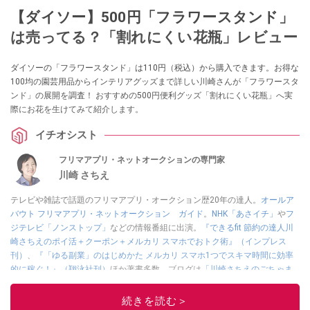
【ダイソー】500円「フラワースタンド」
は売ってる？「割れにくい花瓶」レビュー
ダイソーの「フラワースタンド」は110円（税込）から購入できます。お得な
100均の園芸用品からインテリアグッズまで詳しい川崎さんが「フラワースタ
ンド」の展開を調査！ おすすめの500円便利グッズ「割れにくい花瓶」へ実
際にお花を生けてみて紹介します。
イチオシスト
フリマアプリ・ネットオークションの専門家
川崎 さちえ
テレビや雑誌で話題のフリマアプリ・オークション歴20年の達人。
オールア
バウト フリマアプリ・ネットオークション ガイド
。
NHK「あさイチ」
や
フ
ジテレビ「ノンストップ」
などの情報番組に出演。
『できるfit 節約の達人川
崎さちえのポイ活＋クーポン＋メルカリ スマホでおトク術』（インプレス
刊）
、
『「ゆる副業」のはじめかた メルカリ スマホ1つでスキマ時間に効率
的に稼ぐ！』（翔泳社刊）
ほか著書多数。ブログは
「川崎さちえのごちゃま
ぜ日記」
。
■経歴：2003年、夫が子育てをするために、突然会社を辞める。翌月からの
続きを読む＞