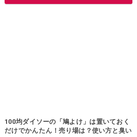
給料が０円になり、家にいながら、しかも空いた時間でできるオークション
に目をつける。しかし、取引の仕方がわからずに、まずは落札者として参
加。その後、出品者側にまわり、家の中の物を出品しまくる。出品する物が
ほぼなくなってからは、仕入れを経験。ネットオークションを生活の一部に
取り入れるべく、「ネットオークションやフリマアプリは生活のインフラに
なる」という考えを持つ。また消費税増税の社会においては、ネットオーク
ションやフリマアプリが家計の救世主になりえると考え、業者とは違う視点
でユーザーとして参加中。
このイチオシストの他の記事を読む
100均ダイソーの「鳩よけ」は置いておく
だけでかんたん！売り場は？使い方と臭い