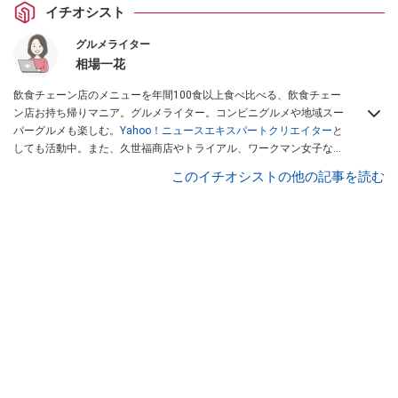
イチオシスト
グルメライター
相場一花
飲食チェーン店のメニューを年間100食以上食べ比べる、飲食チェー
ン店お持ち帰りマニア。グルメライター。コンビニグルメや地域スー
パーグルメも楽しむ。
Yahoo！ニュースエキスパートクリエイター
と
しても活動中。また、久世福商店やトライアル、ワークマン女子など
話題のショップにも足を運ぶ。晋遊舎「LDK」や
「360LiFE」
、
このイチオシストの他の記事を読む
KADOKAWA
「レタスクラブ」
、集英社「週刊プレイボーイ」、宝島
社「おいしい！ シャトレーゼBOOK」などでグルメライター、食の専
門家として出演実績あり。