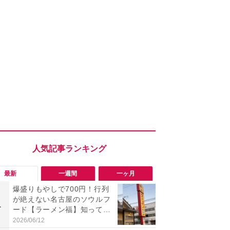
最新
一週間
一ヶ月
爆盛りもやしで700円！行列
「旅行気分
が絶えない名古屋のソウルフ
食べ比べし
1
1
ード【ラーメン福】知って
3つのご当地
る？
新発売
2026/06/12
2026/08/02