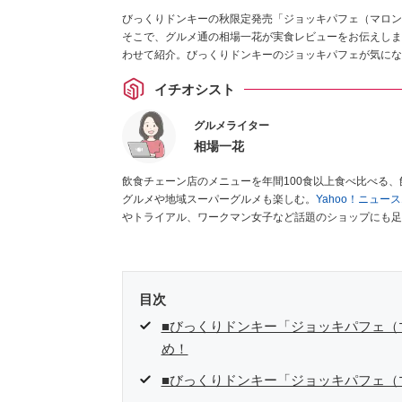
びっくりドンキーの秋限定発売「ジョッキパフェ（マロン
そこで、グルメ通の相場一花が実食レビューをお伝えしま
わせて紹介。びっくりドンキーのジョッキパフェが気にな
イチオシスト
グルメライター
相場一花
飲食チェーン店のメニューを年間100食以上食べ比べる
グルメや地域スーパーグルメも楽しむ。
Yahoo！ニュ
やトライアル、ワークマン女子など話題のショップにも足
クラブ」
、集英社「週刊プレイボーイ」、宝島社「おいし
として出演実績あり。
目次
■びっくりドンキー「ジョッキパフェ（マ
め！
■びっくりドンキー「ジョッキパフェ（