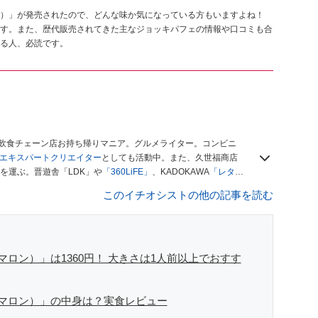
）」が発売されたので、どんな味か気になっている方もいますよね！
す。また、歴代販売されてきた主なジョッキパフェの情報や口コミも合
る人、必読です。
、飲食チェーン店お持ち帰りマニア。グルメライター。コンビニ
ースエキスパートクリエイター
としても活動中。また、久世福商店
を運ぶ。晋遊舎「LDK」や
「360LiFE」
、KADOKAWA
「レタス
い！ シャトレーゼBOOK」などでグルメライター、食の専門家
このイチオシストの他の記事を読む
ロン）」は1360円！ 大きさは1人前以上でおすす
マロン）」の中身は？実食レビュー