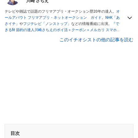
川崎 さちえ
テレビや雑誌で話題のフリマアプリ・オークション歴20年の達人。
オ
ールアバウト フリマアプリ・ネットオークション ガイド
。
NHK「あ
さイチ」
や
フジテレビ「ノンストップ」
などの情報番組に出演。
『で
きるfit 節約の達人川崎さちえのポイ活＋クーポン＋メルカリ スマホで
おトク術』（インプレス刊）
、
『「ゆる副業」のはじめかた メルカリ
このイチオシストの他の記事を読む
スマホ1つでスキマ時間に効率的に稼ぐ！』（翔泳社刊）
ほか著書多
数。ブログは
「川崎さちえのごちゃまぜ日記」
。
■経歴：2003年、夫が子育てをするために、突然会社を辞める。翌月
からの給料が０円になり、家にいながら、しかも空いた時間でできる
オークションに目をつける。しかし、取引の仕方がわからずに、まず
は落札者として参加。その後、出品者側にまわり、家の中の物を出品
しまくる。出品する物がほぼなくなってからは、仕入れを経験。ネッ
トオークションを生活の一部に取り入れるべく、「ネットオークショ
ンやフリマアプリは生活のインフラになる」という考えを持つ。また
消費税増税の社会においては、ネットオークションやフリマアプリが
家計の救世主になりえると考え、業者とは違う視点でユーザーとして
参加中。
目次