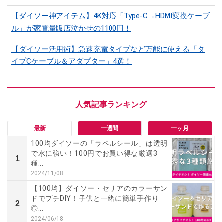
【ダイソー神アイテム】4K対応「Type-C→HDMI変換ケーブ
ル」が家電量販店泣かせの1100円！
【ダイソー活用術】急速充電タイプなど万能に使える「タ
イプCケーブル＆アダプター」4選！
最新
一週間
一ヶ月
100均ダイソーの「ラベルシール」は透明
で水に強い！100円でお買い得な厳選3
1
種...
2024/11/08
【100均】ダイソー・セリアのカラーサン
ドでプチDIY！子供と一緒に簡単手作り
2
◎...
2024/06/18