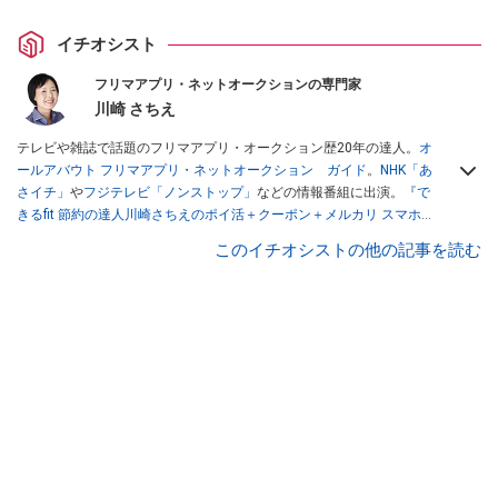
イチオシスト
フリマアプリ・ネットオークションの専門家
川崎 さちえ
テレビや雑誌で話題のフリマアプリ・オークション歴20年の達人。
オ
ールアバウト フリマアプリ・ネットオークション ガイド
。
NHK「あ
さイチ」
や
フジテレビ「ノンストップ」
などの情報番組に出演。
『で
きるfit 節約の達人川崎さちえのポイ活＋クーポン＋メルカリ スマホで
おトク術』（インプレス刊）
、
『「ゆる副業」のはじめかた メルカリ
このイチオシストの他の記事を読む
スマホ1つでスキマ時間に効率的に稼ぐ！』（翔泳社刊）
ほか著書多
数。ブログは
「川崎さちえのごちゃまぜ日記」
。
■経歴：2003年、夫が子育てをするために、突然会社を辞める。翌月
からの給料が０円になり、家にいながら、しかも空いた時間でできる
オークションに目をつける。しかし、取引の仕方がわからずに、まず
は落札者として参加。その後、出品者側にまわり、家の中の物を出品
しまくる。出品する物がほぼなくなってからは、仕入れを経験。ネッ
トオークションを生活の一部に取り入れるべく、「ネットオークショ
ンやフリマアプリは生活のインフラになる」という考えを持つ。また
消費税増税の社会においては、ネットオークションやフリマアプリが
家計の救世主になりえると考え、業者とは違う視点でユーザーとして