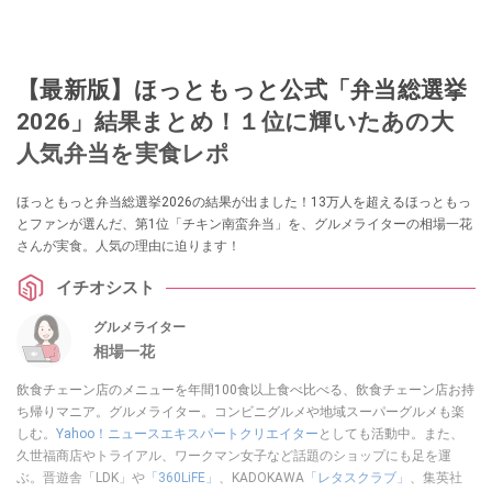
【最新版】ほっともっと公式「弁当総選挙
2026」結果まとめ！１位に輝いたあの大
人気弁当を実食レポ
ほっともっと弁当総選挙2026の結果が出ました！13万人を超えるほっともっ
とファンが選んだ、第1位「チキン南蛮弁当」を、グルメライターの相場一花
さんが実食。人気の理由に迫ります！
イチオシスト
グルメライター
相場一花
飲食チェーン店のメニューを年間100食以上食べ比べる、飲食チェーン店お持
ち帰りマニア。グルメライター。コンビニグルメや地域スーパーグルメも楽
しむ。
Yahoo！ニュースエキスパートクリエイター
としても活動中。また、
久世福商店やトライアル、ワークマン女子など話題のショップにも足を運
ぶ。晋遊舎「LDK」や
「360LiFE」
、KADOKAWA
「レタスクラブ」
、集英社