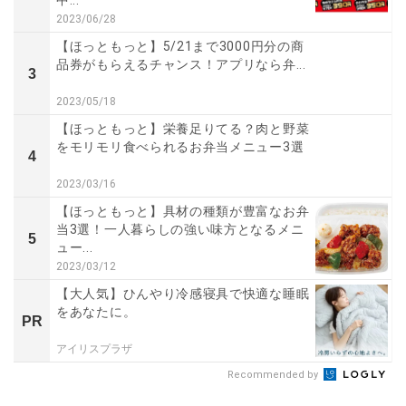
中...
2023/06/28
【ほっともっと】5/21まで3000円分の商
品券がもらえるチャンス！アプリなら弁...
3
2023/05/18
【ほっともっと】栄養足りてる？肉と野菜
をモリモリ食べられるお弁当メニュー3選
4
2023/03/16
【ほっともっと】具材の種類が豊富なお弁
当3選！一人暮らしの強い味方となるメニ
5
ュー...
2023/03/12
【大人気】ひんやり冷感寝具で快適な睡眠
をあなたに。
PR
アイリスプラザ
Recommended by