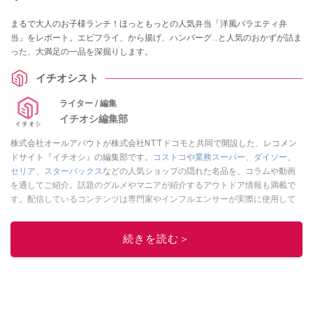
まるで大人のお子様ランチ！ほっともっとの人気弁当「洋風バラエティ弁
当」をレポート。エビフライ、から揚げ、ハンバーグ…と人気のおかずが詰ま
った、大満足の一品を深掘りします。
イチオシスト
ライター / 編集
イチオシ編集部
株式会社オールアバウトが株式会社NTTドコモと共同で開設した、レコメン
ドサイト『イチオシ』の編集部です。
コストコ
や
業務スーパー
、
ダイソー
、
セリア
、
スターバックス
などの人気ショップの隠れた名品を、コラムや動画
を通してご紹介。話題のグルメやマニアが紹介するアウトドア情報も満載で
す。配信しているコンテンツは専門家やインフルエンサーが実際に使用して
レビューしています。毎日トレンド情報をお届けしているので、ぜひ
Google
ニュースでフォロー
してください！
続きを読む＞
このイチオシストの他の記事を読む