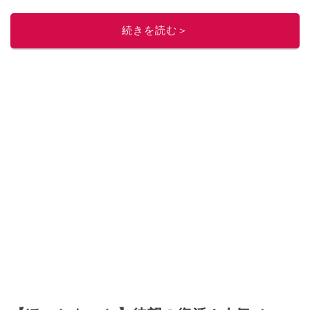
「週刊プレイボーイ」、宝島社「おいしい！ シャトレーゼBOOK」などでグ
ルメライター、食の専門家として出演実績あり。
続きを読む＞
このイチオシストの他の記事を読む