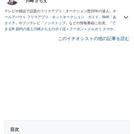
川崎 さちえ
テレビや雑誌で話題のフリマアプリ・オークション歴20年の達人。
オ
ールアバウト フリマアプリ・ネットオークション ガイド
。
NHK「あ
さイチ」
や
フジテレビ「ノンストップ」
などの情報番組に出演。
『で
きるfit 節約の達人川崎さちえのポイ活＋クーポン＋メルカリ スマホで
おトク術』（インプレス刊）
、
『「ゆる副業」のはじめかた メルカリ
このイチオシストの他の記事を読む
スマホ1つでスキマ時間に効率的に稼ぐ！』（翔泳社刊）
ほか著書多
数。ブログは
「川崎さちえのごちゃまぜ日記」
。
■経歴：2003年、夫が子育てをするために、突然会社を辞める。翌月
からの給料が０円になり、家にいながら、しかも空いた時間でできる
オークションに目をつける。しかし、取引の仕方がわからずに、まず
は落札者として参加。その後、出品者側にまわり、家の中の物を出品
しまくる。出品する物がほぼなくなってからは、仕入れを経験。ネッ
トオークションを生活の一部に取り入れるべく、「ネットオークショ
ンやフリマアプリは生活のインフラになる」という考えを持つ。また
消費税増税の社会においては、ネットオークションやフリマアプリが
家計の救世主になりえると考え、業者とは違う視点でユーザーとして
参加中。
目次