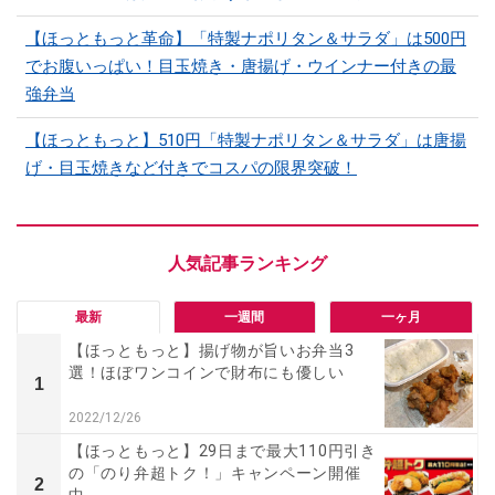
【ほっともっと革命】「特製ナポリタン＆サラダ」は500円
でお腹いっぱい！目玉焼き・唐揚げ・ウインナー付きの最
強弁当
【ほっともっと】510円「特製ナポリタン＆サラダ」は唐揚
げ・目玉焼きなど付きでコスパの限界突破！
最新
一週間
一ヶ月
【ほっともっと】揚げ物が旨いお弁当3
選！ほぼワンコインで財布にも優しい
1
2022/12/26
【ほっともっと】29日まで最大110円引き
の「のり弁超トク！」キャンペーン開催
2