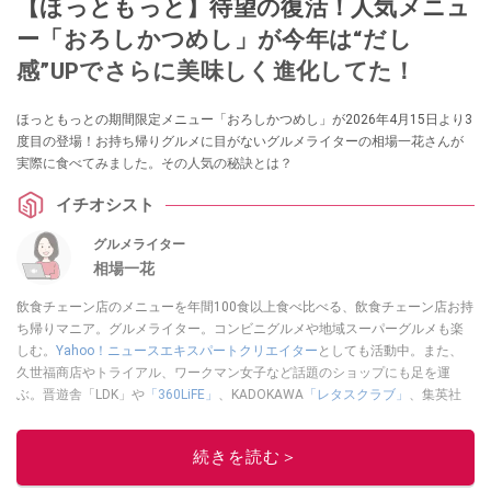
【ほっともっと】待望の復活！人気メニュ
ー「おろしかつめし」が今年は“だし
感”UPでさらに美味しく進化してた！
ほっともっとの期間限定メニュー「おろしかつめし」が2026年4月15日より3
度目の登場！お持ち帰りグルメに目がないグルメライターの相場一花さんが
実際に食べてみました。その人気の秘訣とは？
イチオシスト
グルメライター
相場一花
飲食チェーン店のメニューを年間100食以上食べ比べる、飲食チェーン店お持
ち帰りマニア。グルメライター。コンビニグルメや地域スーパーグルメも楽
しむ。
Yahoo！ニュースエキスパートクリエイター
としても活動中。また、
久世福商店やトライアル、ワークマン女子など話題のショップにも足を運
ぶ。晋遊舎「LDK」や
「360LiFE」
、KADOKAWA
「レタスクラブ」
、集英社
「週刊プレイボーイ」、宝島社「おいしい！ シャトレーゼBOOK」などでグ
ルメライター、食の専門家として出演実績あり。
続きを読む＞
このイチオシストの他の記事を読む