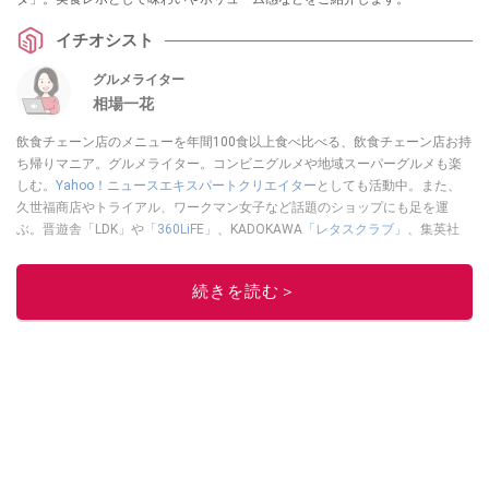
イチオシスト
グルメライター
相場一花
飲食チェーン店のメニューを年間100食以上食べ比べる、飲食チェーン店お持
ち帰りマニア。グルメライター。コンビニグルメや地域スーパーグルメも楽
しむ。
Yahoo！ニュースエキスパートクリエイター
としても活動中。また、
久世福商店やトライアル、ワークマン女子など話題のショップにも足を運
ぶ。晋遊舎「LDK」や
「360LiFE」
、KADOKAWA
「レタスクラブ」
、集英社
「週刊プレイボーイ」、宝島社「おいしい！ シャトレーゼBOOK」などでグ
ルメライター、食の専門家として出演実績あり。
続きを読む＞
このイチオシストの他の記事を読む