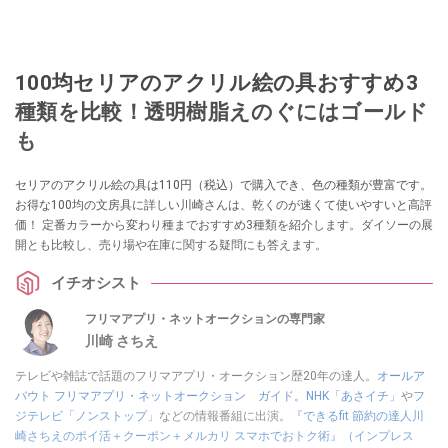
100均セリアのアクリル絵の具おすすめ3
種類を比較！透明樹脂えのぐにはゴールド
も
セリアのアクリル絵の具は110円（税込）で購入でき、色の種類が豊富です。
お得な100均の文房具に詳しい川崎さんは、乾くのが速くて使いやすいと高評
価！ 定番カラーから変わり種までおすすめ3種類を紹介します。ダイソーの展
開とも比較し、売り場や在庫に関する疑問にも答えます。
イチオシスト
フリマアプリ・ネットオークションの専門家
川崎 さちえ
テレビや雑誌で話題のフリマアプリ・オークション歴20年の達人。
オールア
バウト フリマアプリ・ネットオークション ガイド
。
NHK「あさイチ」
や
フ
ジテレビ「ノンストップ」
などの情報番組に出演。
『できるfit 節約の達人川
崎さちえのポイ活＋クーポン＋メルカリ スマホでおトク術』（インプレス