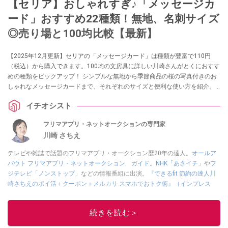
【セリア】おしゃれすぎ♪「メッセージカ
ード」おすすめ22種類！無地、名刺サイズ
◎売り場と100均比較【最新】
【2025年12月更新】セリアの「メッセージカード」は種類が豊富で110円
（税込）から購入できます。100均の文房具に詳しい川崎さんがとくにおすす
めの種類をピックアップ！ シンプルな無地から季節商品の桜の写真付きのお
しゃれなメッセージカードまで、それぞれのサイズと便利な使い方を紹介。
100均ダイソー、キャンドゥとも比較します。
イチオシスト
フリマアプリ・ネットオークションの専門家
川崎 さちえ
テレビや雑誌で話題のフリマアプリ・オークション歴20年の達人。
オールア
バウト フリマアプリ・ネットオークション ガイド
。
NHK「あさイチ」
や
フ
ジテレビ「ノンストップ」
などの情報番組に出演。
『できるfit 節約の達人川
崎さちえのポイ活＋クーポン＋メルカリ スマホでおトク術』（インプレス
刊）
、
『「ゆる副業」のはじめかた メルカリ スマホ1つでスキマ時間に効率
的に稼ぐ！』（翔泳社刊）
ほか著書多数。ブログは
「川崎さちえのごちゃま
続きを読む＞
ぜ日記」
。
■経歴：2003年、夫が子育てをするために、突然会社を辞める。翌月からの