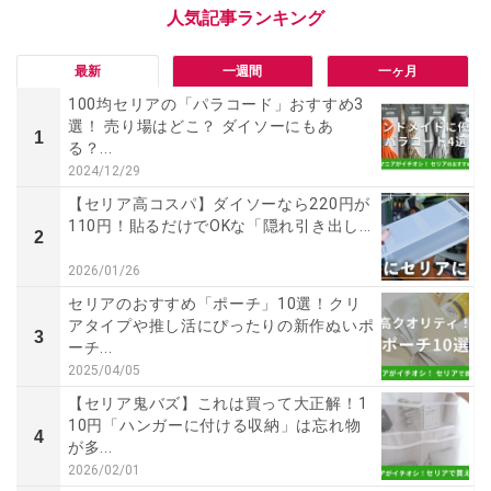
最新
一週間
一ヶ月
100均セリアの「パラコード」おすすめ3
選！ 売り場はどこ？ ダイソーにもあ
1
る？...
2024/12/29
【セリア高コスパ】ダイソーなら220円が
110円！貼るだけでOKな「隠れ引き出し...
2
2026/01/26
セリアのおすすめ「ポーチ」10選！クリ
アタイプや推し活にぴったりの新作ぬいポ
3
ーチ...
2025/04/05
【セリア鬼バズ】これは買って大正解！1
10円「ハンガーに付ける収納」は忘れ物
4
が多...
2026/02/01