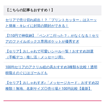
【こちらの記事もおすすめ！】
セリアで売り切れ続出！？「プリントカッター」はスーッ
と簡単・キレイに封筒の開封ができる！
【110円で神収納】「ペンどこ行った？」がなくなる！セリ
アのファイルボックス専用ポケットが優秀すぎ
【セリア】おしゃれで可愛いシール一覧！おすすめ20選
（手帳デコ・推し活・メッセージ用）
100均セリアのアクリル絵の具おすすめ3種類を比較！透明
樹脂えのぐにはゴールドも
【セリア】おしゃれすぎ♪「メッセージカード」おすすめ22
種類！無地、名刺サイズ◎売り場と100均比較【最新】