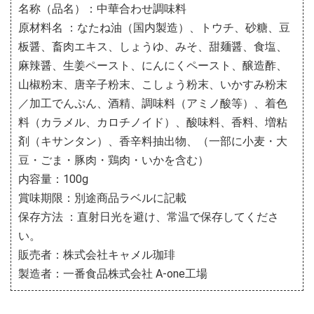
名称（品名）：中華合わせ調味料
原材料名 ：なたね油（国内製造）、トウチ、砂糖、豆
板醤、畜肉エキス、しょうゆ、みそ、甜麺醤、食塩、
麻辣醤、生姜ペースト、にんにくペースト、醸造酢、
山椒粉末、唐辛子粉末、こしょう粉末、いかすみ粉末
／加工でんぷん、酒精、調味料（アミノ酸等）、着色
料（カラメル、カロチノイド）、酸味料、香料、増粘
剤（キサンタン）、香辛料抽出物、（一部に小麦・大
豆・ごま・豚肉・鶏肉・いかを含む）
内容量：100g
賞味期限：別途商品ラベルに記載
保存方法 ：直射日光を避け、常温で保存してくださ
い。
販売者：株式会社キャメル珈琲
製造者：一番食品株式会社 A-one工場