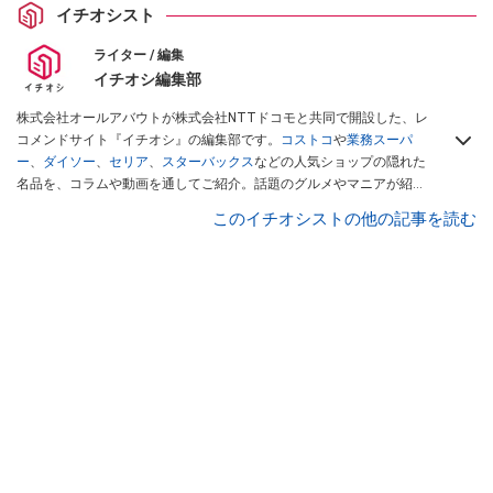
イチオシスト
ライター / 編集
イチオシ編集部
株式会社オールアバウトが株式会社NTTドコモと共同で開設した、レ
コメンドサイト『イチオシ』の編集部です。
コストコ
や
業務スーパ
ー
、
ダイソー
、
セリア
、
スターバックス
などの人気ショップの隠れた
名品を、コラムや動画を通してご紹介。話題のグルメやマニアが紹介
するアウトドア情報も満載です。配信しているコンテンツは専門家や
このイチオシストの他の記事を読む
インフルエンサーが実際に使用してレビューしています。毎日トレン
ド情報をお届けしているので、ぜひ
Googleニュースでフォロー
してく
ださい！