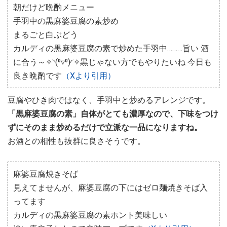
朝だけど晩酌メニュー
手羽中の黒麻婆豆腐の素炒め
まるごと白ぶどう
カルディの黒麻婆豆腐の素で炒めた手羽中………旨い 酒
に合う～✧⁠◝⁠(⁠⁰⁠▿⁠⁰⁠)⁠◜⁠✧黒じゃない方でもやりたいね 今日も
良き晩酌です
（Xより引用）
豆腐やひき肉ではなく、手羽中と炒めるアレンジです。
「黒麻婆豆腐の素」自体がとても濃厚なので、下味をつけ
ずにそのまま炒めるだけで立派な一品になりますね。
お酒との相性も抜群に良さそうです。
麻婆豆腐焼きそば
見えてませんが、麻婆豆腐の下にはゼロ麺焼きそば入
ってます
カルディの黒麻婆豆腐の素ホント美味しい