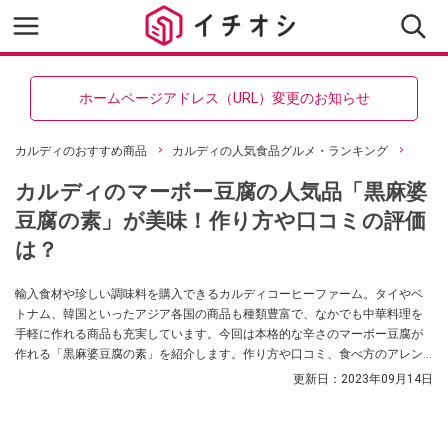
ホームページアドレス（URL）変更のお知らせ
カルディのおすすめ商品
カルディの人気食品グルメ・ランキング
カルディのマーボー豆腐の人気品「黒麻婆
豆腐の素」が美味！作り方や口コミの評価
は？
輸入食材や珍しい調味料を購入できるカルディコーヒーファーム。タイやベ
トナム、韓国といったアジア各国の商品も種類豊富で、なかでも中華料理を
手軽に作れる商品も充実しています。今回は本格的な辛さのマーボー豆腐が
作れる「黒麻婆豆腐の素」を紹介します。作り方や口コミ、食べ方のアレン
ジ、あわせてカルディで買えるその他のマーボー豆腐の素の種類についても
更新日：
2023年09月14日
解説します。