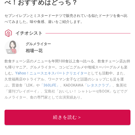
べ！おすすめはどっち？
セブンイレブンとミスタードーナツで販売されている似たドーナツを食べ比
べてみました。味や食感、違いをご紹介します。
イチオシスト
グルメライター
相場一花
飲食チェーン店のメニューを年間100食以上食べ比べる、飲食チェーン店お持
ち帰りマニア。グルメライター。コンビニグルメや地域スーパーグルメも楽
しむ。
Yahoo！ニュースエキスパートクリエイター
としても活動中。また、
久世福商店やトライアル、ワークマン女子など話題のショップにも足を運
ぶ。晋遊舎「LDK」や
「360LiFE」
、KADOKAWA
「レタスクラブ」
、集英社
「週刊プレイボーイ」、宝島社「おいしい！ シャトレーゼBOOK」などでグ
ルメライター、食の専門家として出演実績あり。
このイチオシストの他の記事を読む
続きを読む＞