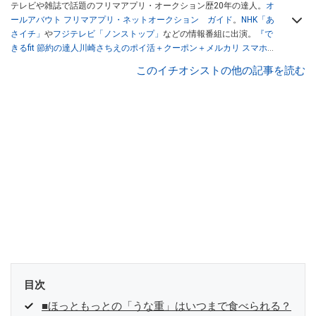
テレビや雑誌で話題のフリマアプリ・オークション歴20年の達人。
オ
ールアバウト フリマアプリ・ネットオークション ガイド
。
NHK「あ
さイチ」
や
フジテレビ「ノンストップ」
などの情報番組に出演。
『で
きるfit 節約の達人川崎さちえのポイ活＋クーポン＋メルカリ スマホで
おトク術』（インプレス刊）
、
『「ゆる副業」のはじめかた メルカリ
このイチオシストの他の記事を読む
スマホ1つでスキマ時間に効率的に稼ぐ！』（翔泳社刊）
ほか著書多
数。ブログは
「川崎さちえのごちゃまぜ日記」
。
■経歴：2003年、夫が子育てをするために、突然会社を辞める。翌月
からの給料が０円になり、家にいながら、しかも空いた時間でできる
オークションに目をつける。しかし、取引の仕方がわからずに、まず
は落札者として参加。その後、出品者側にまわり、家の中の物を出品
しまくる。出品する物がほぼなくなってからは、仕入れを経験。ネッ
トオークションを生活の一部に取り入れるべく、「ネットオークショ
ンやフリマアプリは生活のインフラになる」という考えを持つ。また
消費税増税の社会においては、ネットオークションやフリマアプリが
家計の救世主になりえると考え、業者とは違う視点でユーザーとして
参加中。
目次
■ほっともっとの「うな重」はいつまで食べられる？