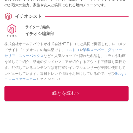
のが最大の魅力。家族や友人と笑顔になれる焼肉チェーンです。
イチオシスト
ライター / 編集
イチオシ編集部
株式会社オールアバウトが株式会社NTTドコモと共同で開設した、レコメン
ドサイト『イチオシ』の編集部です。
コストコ
や
業務スーパー
、
ダイソー
、
セリア
、
スターバックス
などの人気ショップの隠れた名品を、コラムや動画
を通してご紹介。話題のグルメやマニアが紹介するアウトドア情報も満載で
す。配信しているコンテンツは専門家やインフルエンサーが実際に使用して
レビューしています。毎日トレンド情報をお届けしているので、ぜひ
Google
ニュースでフォロー
してください！
このイチオシストの他の記事を読む
続きを読む＞