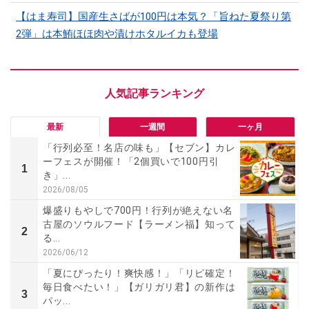
【はま寿司】国産生さばが100円は本気？「旨ねた夏祭り第
2弾」は本鮪ほほ肉や漬けホタルイカも登場
最新
一週間
一ヶ月
「行列必至！名店の味も」【セブン】カレ
ーフェスが開催！「2個買いで100円引
1
き」...
2026/08/05
爆盛りもやしで700円！行列が絶えない名
古屋のソウルフード【ラーメン福】知って
2
る...
2026/06/12
「夏にぴったり！爽快感！」「リピ確定！
毎日食べたい！」【ガリガリ君】の新作は
3
パッ...