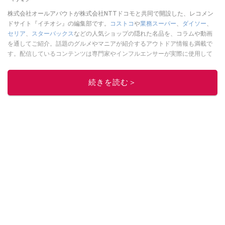
株式会社オールアバウトが株式会社NTTドコモと共同で開設した、レコメン
ドサイト『イチオシ』の編集部です。
コストコ
や
業務スーパー
、
ダイソー
、
セリア
、
スターバックス
などの人気ショップの隠れた名品を、コラムや動画
を通してご紹介。話題のグルメやマニアが紹介するアウトドア情報も満載で
す。配信しているコンテンツは専門家やインフルエンサーが実際に使用して
レビューしています。毎日トレンド情報をお届けしているので、ぜひ
Google
ニュースでフォロー
してください！
続きを読む＞
このイチオシストの他の記事を読む