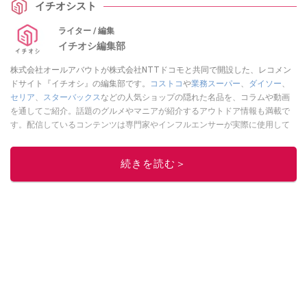
イチオシスト
ライター / 編集
イチオシ編集部
株式会社オールアバウトが株式会社NTTドコモと共同で開設した、レコメン
ドサイト『イチオシ』の編集部です。
コストコ
や
業務スーパー
、
ダイソー
、
セリア
、
スターバックス
などの人気ショップの隠れた名品を、コラムや動画
を通してご紹介。話題のグルメやマニアが紹介するアウトドア情報も満載で
す。配信しているコンテンツは専門家やインフルエンサーが実際に使用して
レビューしています。毎日トレンド情報をお届けしているので、ぜひ
Google
ニュースでフォロー
してください！
続きを読む＞
このイチオシストの他の記事を読む