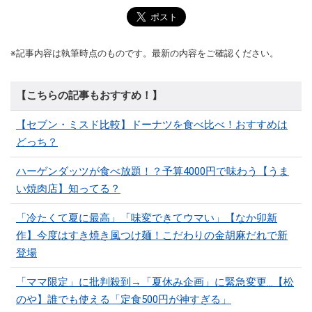
※記事内容は執筆時点のものです。最新の内容をご確認ください。
【こちらの記事もおすすめ！】
【セブン・ミスド比較】ドーナツを食べ比べ！おすすめは
どっち？
ハーゲンダッツが食べ放題！？予算4000円で味わう【うま
い焼肉店】知ってる？
「冷たくて夏に最高」「味変できてウマい」【なか卯新
作】今度はすき焼き風つけ麺！こだわりの金胡麻だれで新
登場
「ママ限定」に批判殺到→「夏休み企画」に緊急変更…【松
のや】誰でも使える「定食500円が神すぎる」