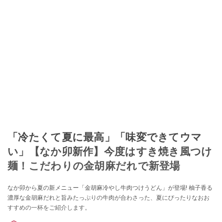
「冷たくて夏に最高」「味変できてウマ
い」【なか卯新作】今度はすき焼き風つけ
麺！こだわりの金胡麻だれで新登場
なか卯から夏の新メニュー「金胡麻冷やし牛肉つけうどん」が登場! 柚子香る
濃厚な金胡麻だれと旨みたっぷりの牛肉が合わさった、夏にぴったりなおお
すすめの一杯をご紹介します。