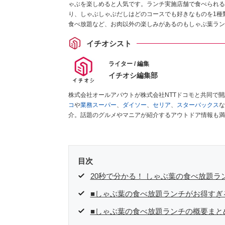
ゃぶを楽しめると人気です。ランチ実施店舗で食べられる
り、しゃぶしゃぶだしはどのコースでも好きなものを1種
食べ放題など、お肉以外の楽しみがあるのもしゃぶ葉ラン
気になる値段や平日・土日祝の違い、時間制限、「何時ま
イチオシスト
ライター / 編集
イチオシ編集部
株式会社オールアバウトが株式会社NTTドコモと共同で
コ
や
業務スーパー
、
ダイソー
、
セリア
、
スターバックス
な
介。話題のグルメやマニアが紹介するアウトドア情報も満
が実際に使用してレビューしています。毎日トレンド情報
ださい！
目次
20秒で分かる！ しゃぶ葉の食べ放題ラ
■しゃぶ葉の食べ放題ランチがお得すぎ
■しゃぶ葉の食べ放題ランチの概要まと