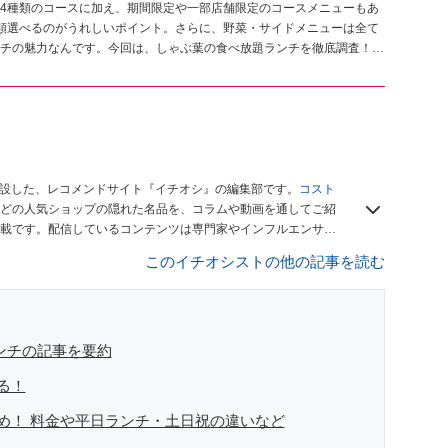
4種類のコースに加え、期間限定や一部店舗限定のコースメニューもあ
類選べるのがうれしいポイント。さらに、野菜・サイドメニューは全て
チの魅力なんです。今回は、しゃぶ葉の食べ放題ランチを徹底調査！
で？」などの疑問について詳しくご紹介します。
開設した、レコメンドサイト『イチオシ』の編集部です。
コスト
どの人気ショップの隠れた名品を、コラムや動画を通してご紹
載です。配信しているコンテンツは専門家やインフルエンサー
をお届けしているので、ぜひ
Googleニュースでフォロー
してく
このイチオシストの他の記事を読む
ンチの記事を要約
る！
め！ 料金や平日ランチ・土日祝の違いなど