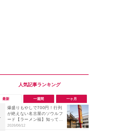
最新
一週間
一ヶ月
爆盛りもやしで700円！行列
「旅行気分
が絶えない名古屋のソウルフ
食べ比べし
1
1
ード【ラーメン福】知って
3つのご当地
る？
新発売
2026/06/12
2026/08/02