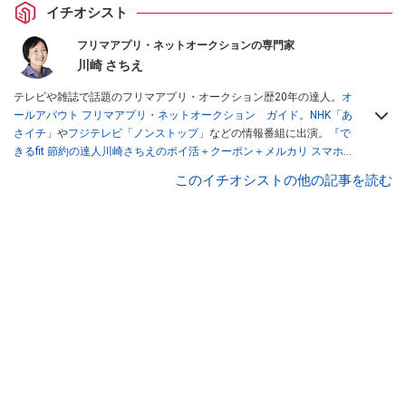
イチオシスト
フリマアプリ・ネットオークションの専門家
川崎 さちえ
テレビや雑誌で話題のフリマアプリ・オークション歴20年の達人。
オ
ールアバウト フリマアプリ・ネットオークション ガイド
。
NHK「あ
さイチ」
や
フジテレビ「ノンストップ」
などの情報番組に出演。
『で
きるfit 節約の達人川崎さちえのポイ活＋クーポン＋メルカリ スマホで
おトク術』（インプレス刊）
、
『「ゆる副業」のはじめかた メルカリ
このイチオシストの他の記事を読む
スマホ1つでスキマ時間に効率的に稼ぐ！』（翔泳社刊）
ほか著書多
数。ブログは
「川崎さちえのごちゃまぜ日記」
。
■経歴：2003年、夫が子育てをするために、突然会社を辞める。翌月
からの給料が０円になり、家にいながら、しかも空いた時間でできる
オークションに目をつける。しかし、取引の仕方がわからずに、まず
は落札者として参加。その後、出品者側にまわり、家の中の物を出品
しまくる。出品する物がほぼなくなってからは、仕入れを経験。ネッ
トオークションを生活の一部に取り入れるべく、「ネットオークショ
ンやフリマアプリは生活のインフラになる」という考えを持つ。また
消費税増税の社会においては、ネットオークションやフリマアプリが
家計の救世主になりえると考え、業者とは違う視点でユーザーとして
参加中。