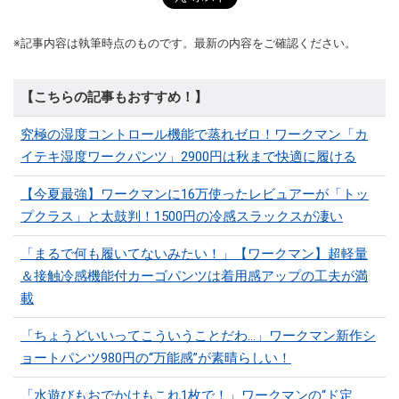
※記事内容は執筆時点のものです。最新の内容をご確認ください。
【こちらの記事もおすすめ！】
究極の湿度コントロール機能で蒸れゼロ！ワークマン「カ
イテキ湿度ワークパンツ」2900円は秋まで快適に履ける
【今夏最強】ワークマンに16万使ったレビュアーが「トッ
プクラス」と太鼓判！1500円の冷感スラックスが凄い
「まるで何も履いてないみたい！」【ワークマン】超軽量
＆接触冷感機能付カーゴパンツは着用感アップの工夫が満
載
「ちょうどいいってこういうことだわ...」ワークマン新作シ
ョートパンツ980円の“万能感”が素晴らしい！
「水遊びもおでかけもこれ1枚で！」ワークマンの“ド定