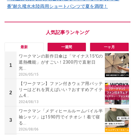
番”耐久撥水水陸両用ショートパンツで夏を満喫！
最新
一週間
一ヶ月
ワークマンの新作日傘は「マイナス15℃の
遮熱機能」がすごい！2300円で直射日
1
光...
2026/05/15
【ワークマン】ファン付きウェア用バッテ
リーはどれを買えばいい？おすすめアイテ
2
ム4...
2024/08/13
ワークマン「メディヒールルームパイル半
袖シャツ」は1590円でイチオシ！着て寝
3
る...
2026/08/06