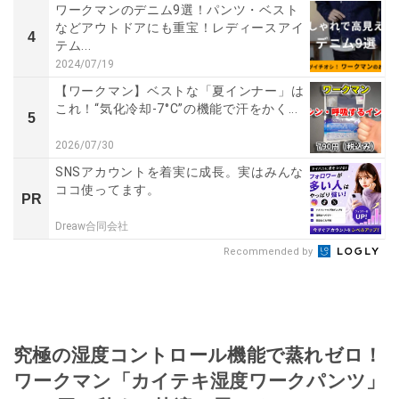
ワークマンのデニム9選！パンツ・ベスト
などアウトドアにも重宝！レディースアイ
4
テム...
2024/07/19
【ワークマン】ベストな「夏インナー」は
これ！“気化冷却-7°C”の機能で汗をかく...
5
2026/07/30
SNSアカウントを着実に成長。実はみんな
ココ使ってます。
PR
Dreaw合同会社
Recommended by
究極の湿度コントロール機能で蒸れゼロ！
ワークマン「カイテキ湿度ワークパンツ」