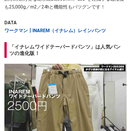
も25,000g／m2／24hと機能性もバツグンです！
DATA
ワークマン┃INAREM（イナレム）レインパンツ
「イナレムワイドテーパードパンツ」は人気パン
ツの進化版！