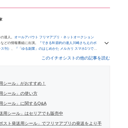
家
年の達人。
オールアバウト フリマアプリ・ネットオークション
」
などの情報番組に出演。
『できるfit 節約の達人川崎さちえのポ
レス刊）
、
『「ゆる副業」のはじめかた メルカリ スマホ1つでス
ブログは
「川崎さちえのごちゃまぜ日記」
。
このイチオシストの他の記事を読む
辞める。翌月からの給料が０円になり、家にいながら、しかも空
引の仕方がわからずに、まずは落札者として参加。その後、出
がほぼなくなってからは、仕入れを経験。ネットオークション
フリマアプリは生活のインフラになる」という考えを持つ。ま
リマアプリが家計の救世主になりえると考え、業者とは違う視
用シール」がおすすめ！
用シール」の使い方
用シール」に関するQ&A
送用シール」はセリアでも販売中
ポスト発送用シール」でフリマアプリの発送をより手