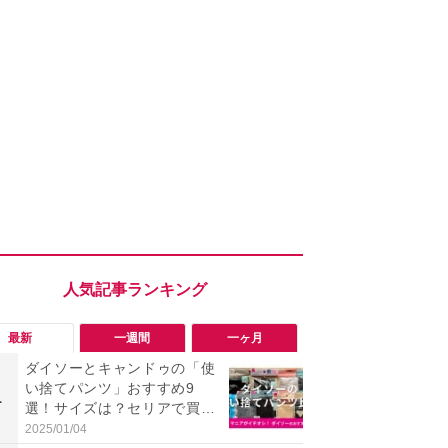
最新
一週間
一ヶ月
ダイソーとキャンドゥの「使
「旅行気分
い捨てパンツ」おすすめ9
食べ比べし
1
1
選！サイズは？セリアで買え
3つのご当地
る？
新発売
2025/01/04
2026/08/02