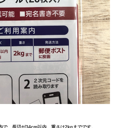
内で、長辺が34cm以内、重さは2kgまでです。