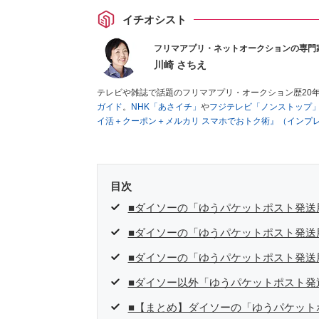
イチオシスト
フリマアプリ・ネットオークションの専門
川崎 さちえ
テレビや雑誌で話題のフリマアプリ・オークション歴20
ガイド
。
NHK「あさイチ」
や
フジテレビ「ノンストップ
イ活＋クーポン＋メルカリ スマホでおトク術』（インプ
キマ時間に効率的に稼ぐ！』（翔泳社刊）
ほか著書多数。
■経歴：2003年、夫が子育てをするために、突然会社を
いた時間でできるオークションに目をつける。しかし、取
品者側にまわり、家の中の物を出品しまくる。出品する物
目次
を生活の一部に取り入れるべく、「ネットオークションや
た消費税増税の社会においては、ネットオークションやフ
■ダイソーの「ゆうパケットポスト発送
点でユーザーとして参加中。
■ダイソーの「ゆうパケットポスト発送
■ダイソーの「ゆうパケットポスト発送
■ダイソー以外「ゆうパケットポスト発
■【まとめ】ダイソーの「ゆうパケット