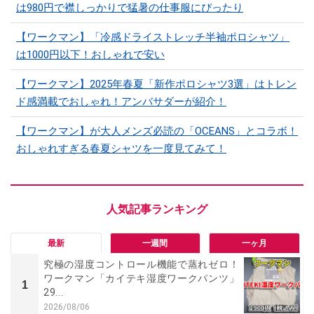
は980円で襟しっかりで猛暑の仕事服にぴったり
【ワークマン】「冷感ドライストレッチ半袖ポロシャツ」
は1000円以下！おしゃれで安い
【ワークマン】2025年春夏「新作ポロシャツ3選」はトレン
ド感満載でおしゃれ！アンバサダーが紹介！
【ワークマン】が大人メンズ必読の「OCEANS」とコラボ！
おしゃれすぎる春夏シャツを一度見てみて！
最新
一週間
一ヶ月
究極の湿度コントロール機能で蒸れゼロ！
ワークマン「カイテキ湿度ワークパンツ」
1
29...
2026/08/06