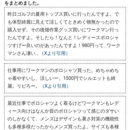
をまとめました。
昨日ゴルフの夏用トップス買いに行ったんですよ。で
も体型綺麗に見えて涼しくてときめく物無かったので
購入せず、その後畑作業グッズ買いにワークマン行っ
たんですよ。そしたら！なんと！レディースポロシャ
ツすげー良いのがあったんですよ！980円って…ワーク
マンさん凄い…
（Xより引用）
仕事用にワークマンのポロシャツ買った。めちゃめち
ゃ着やすいし、涼しいー。1500円でシルエットも綺
麗。リピろー。
（Xより引用）
最近仕事でポロシャツよく着るけどワークマンもレデ
ィース向けはなんか昔のポロシャツって感じのダサい
のしかなくて、メンズはデザインも暑さ対策の機能性
も多種多様だったからメンズ買ったよ。サイズも各種