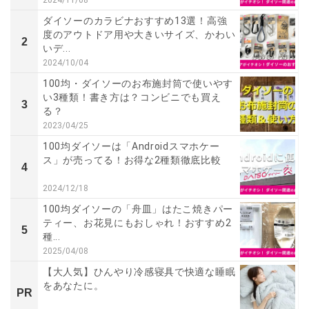
2024/11/08
ダイソーのカラビナおすすめ13選！高強
度のアウトドア用や大きいサイズ、かわい
2
いデ...
2024/10/04
100均・ダイソーのお布施封筒で使いやす
い3種類！書き方は？コンビニでも買え
3
る？
2023/04/25
100均ダイソーは「Androidスマホケー
ス」が売ってる！お得な2種類徹底比較
4
2024/12/18
100均ダイソーの「舟皿」はたこ焼きパー
ティー、お花見にもおしゃれ！おすすめ2
5
種...
2025/04/08
【大人気】ひんやり冷感寝具で快適な睡眠
をあなたに。
PR