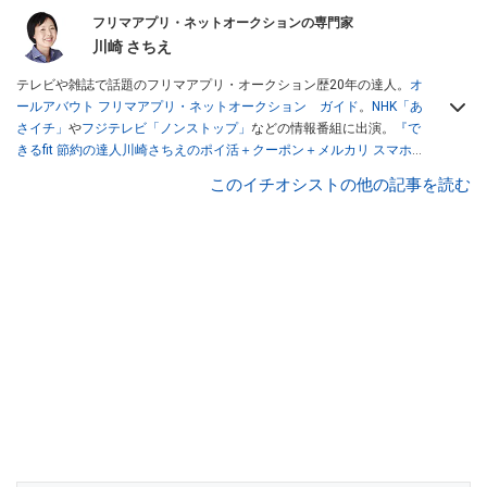
フリマアプリ・ネットオークションの専門家
川崎 さちえ
テレビや雑誌で話題のフリマアプリ・オークション歴20年の達人。
オ
ールアバウト フリマアプリ・ネットオークション ガイド
。
NHK「あ
さイチ」
や
フジテレビ「ノンストップ」
などの情報番組に出演。
『で
きるfit 節約の達人川崎さちえのポイ活＋クーポン＋メルカリ スマホで
おトク術』（インプレス刊）
、
『「ゆる副業」のはじめかた メルカリ
このイチオシストの他の記事を読む
スマホ1つでスキマ時間に効率的に稼ぐ！』（翔泳社刊）
ほか著書多
数。ブログは
「川崎さちえのごちゃまぜ日記」
。
■経歴：2003年、夫が子育てをするために、突然会社を辞める。翌月
からの給料が０円になり、家にいながら、しかも空いた時間でできる
オークションに目をつける。しかし、取引の仕方がわからずに、まず
は落札者として参加。その後、出品者側にまわり、家の中の物を出品
しまくる。出品する物がほぼなくなってからは、仕入れを経験。ネッ
トオークションを生活の一部に取り入れるべく、「ネットオークショ
ンやフリマアプリは生活のインフラになる」という考えを持つ。また
消費税増税の社会においては、ネットオークションやフリマアプリが
家計の救世主になりえると考え、業者とは違う視点でユーザーとして
参加中。