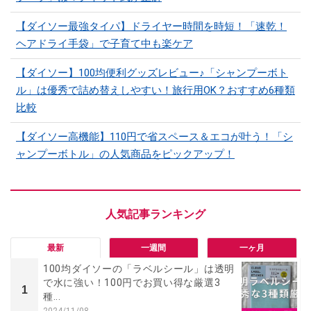
【ダイソー最強タイパ】ドライヤー時間を時短！「速乾！
ヘアドライ手袋」で子育て中も楽ケア
【ダイソー】100均便利グッズレビュー♪「シャンプーボト
ル」は優秀で詰め替えしやすい！旅行用OK？おすすめ6種類
比較
【ダイソー高機能】110円で省スペース＆エコが叶う！「シ
ャンプーボトル」の人気商品をピックアップ！
最新
一週間
一ヶ月
100均ダイソーの「ラベルシール」は透明
で水に強い！100円でお買い得な厳選3
1
種...