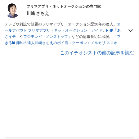
フリマアプリ・ネットオークションの専門家
川崎 さちえ
テレビや雑誌で話題のフリマアプリ・オークション歴20年の達人。
オ
ールアバウト フリマアプリ・ネットオークション ガイド
。
NHK「あ
さイチ」
や
フジテレビ「ノンストップ」
などの情報番組に出演。
『で
きるfit 節約の達人川崎さちえのポイ活＋クーポン＋メルカリ スマホで
おトク術』（インプレス刊）
、
『「ゆる副業」のはじめかた メルカリ
このイチオシストの他の記事を読む
スマホ1つでスキマ時間に効率的に稼ぐ！』（翔泳社刊）
ほか著書多
数。ブログは
「川崎さちえのごちゃまぜ日記」
。
■経歴：2003年、夫が子育てをするために、突然会社を辞める。翌月
からの給料が０円になり、家にいながら、しかも空いた時間でできる
オークションに目をつける。しかし、取引の仕方がわからずに、まず
は落札者として参加。その後、出品者側にまわり、家の中の物を出品
しまくる。出品する物がほぼなくなってからは、仕入れを経験。ネッ
トオークションを生活の一部に取り入れるべく、「ネットオークショ
ンやフリマアプリは生活のインフラになる」という考えを持つ。また
消費税増税の社会においては、ネットオークションやフリマアプリが
家計の救世主になりえると考え、業者とは違う視点でユーザーとして
参加中。