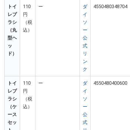
トイ
110
ー
ダ
4550480348704
レブ
円
イ
ラシ
（税
ソ
（丸
込）
ー
型ヘ
公
ッ
式
ド）
リ
ン
ク
トイ
110
ー
ダ
4550480400600
レブ
円
イ
ラシ
（税
ソ
（ケ
込）
ー
ース
公
セッ
式