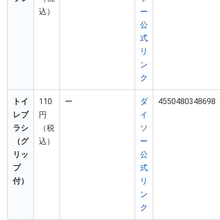
込）
ー
公
式
リ
ン
ク
トイ
110
ー
ダ
4550480348698
レブ
円
イ
ラシ
（税
ソ
（グ
込）
ー
リッ
公
プ
式
付）
リ
ン
ク