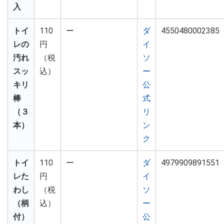
入
トイ
110
ー
ダ
4550480002385
レの
円
イ
汚れ
（税
ソ
スッ
込）
ー
キリ
公
棒
式
（３
リ
本）
ン
ク
トイ
110
ー
ダ
4979909891551
レた
円
イ
わし
（税
ソ
（柄
込）
ー
付）
公