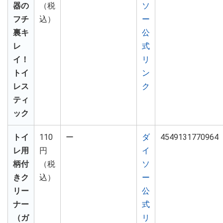
器の
（税
ソ
フチ
込）
ー
裏キ
公
レ
式
イ！
リ
トイ
ン
レス
ク
ティ
ック
トイ
110
ー
ダ
4549131770964
レ用
円
イ
柄付
（税
ソ
きク
込）
ー
リー
公
ナー
式
（ガ
リ