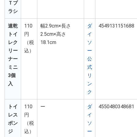
Ｔブ
ラシ
速乾
110
幅2.9cm×長さ
ダ
4549131151688
トイ
円
2.5cm×高さ
イ
レク
（税
18.1cm
ソ
リー
込）
ー
ナー
公
ミニ
式
3個
リ
入
ン
ク
トイ
110
ー
ダ
4550480348681
レス
円
イ
ポン
（税
ソ
ジ
込）
ー