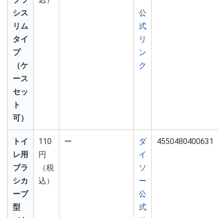
シス
公
リム
式
タイ
リ
プ
ン
（ケ
ク
ース
セッ
ト
可）
トイ
110
ー
ダ
4550480400631
レ用
円
イ
ブラ
（税
ソ
シカ
込）
ー
ーブ
公
型
式