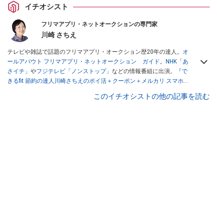
イチオシスト
フリマアプリ・ネットオークションの専門家
川崎 さちえ
テレビや雑誌で話題のフリマアプリ・オークション歴20年の達人。
オ
ールアバウト フリマアプリ・ネットオークション ガイド
。
NHK「あ
さイチ」
や
フジテレビ「ノンストップ」
などの情報番組に出演。
『で
きるfit 節約の達人川崎さちえのポイ活＋クーポン＋メルカリ スマホで
おトク術』（インプレス刊）
、
『「ゆる副業」のはじめかた メルカリ
このイチオシストの他の記事を読む
スマホ1つでスキマ時間に効率的に稼ぐ！』（翔泳社刊）
ほか著書多
数。ブログは
「川崎さちえのごちゃまぜ日記」
。
■経歴：2003年、夫が子育てをするために、突然会社を辞める。翌月
からの給料が０円になり、家にいながら、しかも空いた時間でできる
オークションに目をつける。しかし、取引の仕方がわからずに、まず
は落札者として参加。その後、出品者側にまわり、家の中の物を出品
しまくる。出品する物がほぼなくなってからは、仕入れを経験。ネッ
トオークションを生活の一部に取り入れるべく、「ネットオークショ
ンやフリマアプリは生活のインフラになる」という考えを持つ。また
消費税増税の社会においては、ネットオークションやフリマアプリが
家計の救世主になりえると考え、業者とは違う視点でユーザーとして
参加中。