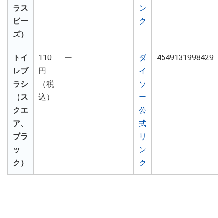
ラス
ン
ビー
ク
ズ）
トイ
110
ー
ダ
4549131998429
レブ
円
イ
ラシ
（税
ソ
（ス
込）
ー
クエ
公
ア、
式
ブラ
リ
ッ
ン
ク）
ク