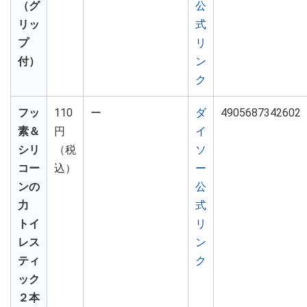
（グ
公
リッ
式
プ
リ
付）
ン
ク
フッ
110
ー
ダ
4905687342602
素＆
円
イ
シリ
（税
ソ
コー
込）
ー
ンの
公
力
式
トイ
リ
レス
ン
ティ
ク
ック
２本