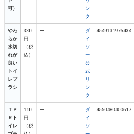
ト
リ
可）
ン
ク
やわ
330
ー
ダ
4549131976434
らか
円
イ
水切
（税
ソ
れが
込）
ー
良い
公
トイ
式
レブ
リ
ラシ
ン
ク
ＴＰ
110
ー
ダ
4550480400617
Ｒト
円
イ
イレ
（税
ソ
ブラ
込）
ー