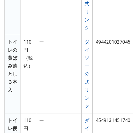
式
リ
ン
ク
トイ
110
ー
ダ
4944201027045
レの
円
イ
黄ば
（税
ソ
み落
込）
ー
とし
公
３本
式
入
リ
ン
ク
トイ
110
ー
ダ
4549131451740
レ便
円
イ