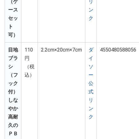
（ケ
リ
ース
ン
セッ
ク
ト
可）
目地
110
2.2cm×20cm×7cm
ダ
4550480588056
ブラ
円
イ
シ
（税
ソ
（フ
込）
ー
ック
公
付）
式
しな
リ
やか
ン
高耐
ク
久の
ＰＢ