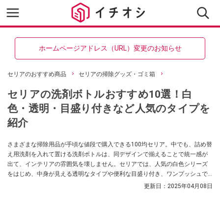
ホームページアドレス（URL）変更のお知らせ
セリアのおすすめ商品
セリアの掃除グッズ・ゴミ箱
セリアの洗剤ボトルおすすめ10選！白
色・透明・目盛り付きなど人気のタイプを
紹介
さまざまな掃除用品が手頃な値段で購入できる100均セリア。中でも、詰め替
え用洗剤を入れて置ける洗剤ボトルは、同デザインで揃えることで統一感が
出て、インテリアの雰囲気を壊しません。セリアでは、人気の白色シリーズ
をはじめ、中身が見える透明なタイプや便利な目盛り付き、ワンプッシュで
使えるものなど、多彩な洗剤ボトルを取り扱っています。今回は、セリアで
更新日：
2025年04月08日
買えるおすすめの洗剤ボトルをご紹介します。お買い物の参考にしてくださ
いね。