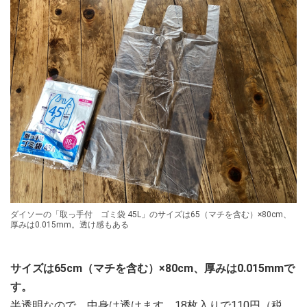
ダイソーの「取っ手付 ゴミ袋 45L」のサイズは65（マチを含む）×80cm、
厚みは0.015mm。透け感もある
サイズは65cm（マチを含む）×80cm、厚みは0.015mmで
す。
半透明なので、中身は透けます。18枚入りで110円（税