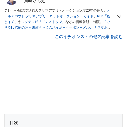
川崎 さちえ
テレビや雑誌で話題のフリマアプリ・オークション歴20年の達人。
オ
ールアバウト フリマアプリ・ネットオークション ガイド
。
NHK「あ
さイチ」
や
フジテレビ「ノンストップ」
などの情報番組に出演。
『で
きるfit 節約の達人川崎さちえのポイ活＋クーポン＋メルカリ スマホで
おトク術』（インプレス刊）
、
『「ゆる副業」のはじめかた メルカリ
このイチオシストの他の記事を読む
スマホ1つでスキマ時間に効率的に稼ぐ！』（翔泳社刊）
ほか著書多
数。ブログは
「川崎さちえのごちゃまぜ日記」
。
■経歴：2003年、夫が子育てをするために、突然会社を辞める。翌月
からの給料が０円になり、家にいながら、しかも空いた時間でできる
オークションに目をつける。しかし、取引の仕方がわからずに、まず
は落札者として参加。その後、出品者側にまわり、家の中の物を出品
しまくる。出品する物がほぼなくなってからは、仕入れを経験。ネッ
トオークションを生活の一部に取り入れるべく、「ネットオークショ
ンやフリマアプリは生活のインフラになる」という考えを持つ。また
消費税増税の社会においては、ネットオークションやフリマアプリが
家計の救世主になりえると考え、業者とは違う視点でユーザーとして
参加中。
目次