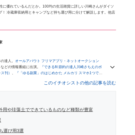
性に優れているんだとか。100均の生活雑貨に詳しい川崎さんがダイソ
プ！ 冷蔵庫収納用とキャンプなど持ち運び用に分けて解説します。他店
家
年の達人。
オールアバウト フリマアプリ・ネットオークション
」
などの情報番組に出演。
『できるfit 節約の達人川崎さちえのポ
レス刊）
、
『「ゆる副業」のはじめかた メルカリ スマホ1つでス
ブログは
「川崎さちえのごちゃまぜ日記」
。
このイチオシストの他の記事を読む
辞める。翌月からの給料が０円になり、家にいながら、しかも空
引の仕方がわからずに、まずは落札者として参加。その後、出
がほぼなくなってからは、仕入れを経験。ネットオークション
フリマアプリは生活のインフラになる」という考えを持つ。ま
リマアプリが家計の救世主になりえると考え、業者とは違う視
屋外用や珪藻土でできているものなど種類が豊富
選
ち運び用3選