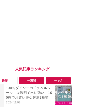
最新
一週間
一ヶ月
100均ダイソーの「ラベルシ
「勝手にデ
ール」は透明で水に強い！10
る!?」Win
1
1
0円でお買い得な厳選3種類
オフにして最
身を守る技
2024/11/08
2026/08/05