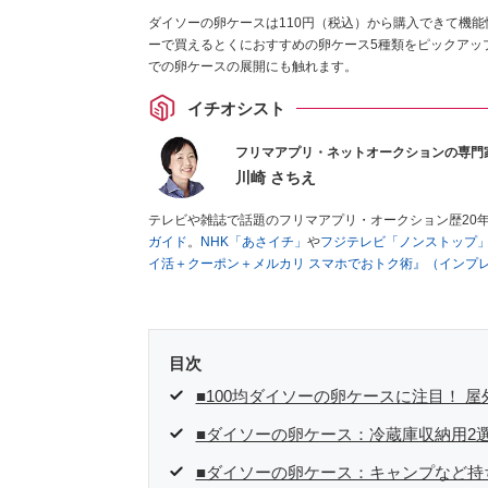
ダイソーの卵ケースは110円（税込）から購入できて機能
ーで買えるとくにおすすめの卵ケース5種類をピックアッ
での卵ケースの展開にも触れます。
イチオシスト
フリマアプリ・ネットオークションの専門
川崎 さちえ
テレビや雑誌で話題のフリマアプリ・オークション歴20
ガイド
。
NHK「あさイチ」
や
フジテレビ「ノンストップ
イ活＋クーポン＋メルカリ スマホでおトク術』（インプ
キマ時間に効率的に稼ぐ！』（翔泳社刊）
ほか著書多数。
■経歴：2003年、夫が子育てをするために、突然会社を
いた時間でできるオークションに目をつける。しかし、取
品者側にまわり、家の中の物を出品しまくる。出品する物
目次
を生活の一部に取り入れるべく、「ネットオークションや
た消費税増税の社会においては、ネットオークションやフ
■100均ダイソーの卵ケースに注目！ 
点でユーザーとして参加中。
■ダイソーの卵ケース：冷蔵庫収納用2
■ダイソーの卵ケース：キャンプなど持