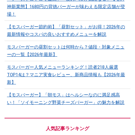
神新業態】1680円の背徳バーガーが味わえる限定店舗が登
場！
【モスバーガー節約術】「昼割セット」がお得！2026年の
最新情報やコスパの良いおすすめメニューを解説
モスバーガーの昼割セットは何時から？値段・対象メニュ
ーの一覧【2026年最新】
モスバーガー人気メニューランキング！読者218人厳選
TOP14は？マニア実食レビュー、新商品情報も【2026年最
新】
【モスバーガー】「朝モス」はヘルシーなのに満足感高
い！「ソイモーニング野菜チーズバーガー」の魅力を解説