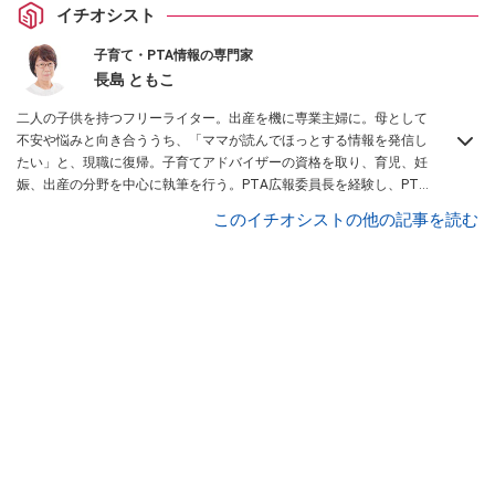
イチオシスト
子育て・PTA情報の専門家
長島 ともこ
二人の子供を持つフリーライター。出産を機に専業主婦に。母として
不安や悩みと向き合ううち、「ママが読んでほっとする情報を発信し
たい」と、現職に復帰。子育てアドバイザーの資格を取り、育児、妊
娠、出産の分野を中心に執筆を行う。PTA広報委員長を経験し、PTA
関連書籍
「卒対を楽しくラクに乗り切る本」
などを出版。
このイチオシストの他の記事を読む