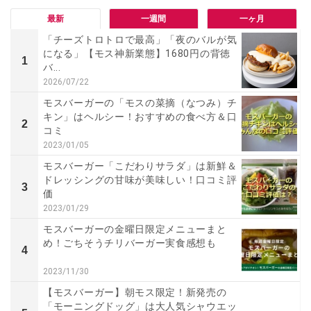
最新
一週間
一ヶ月
「チーズトロトロで最高」「夜のバルが気
になる」【モス神新業態】1680円の背徳
1
バ...
2026/07/22
モスバーガーの「モスの菜摘（なつみ）チ
キン」はヘルシー！おすすめの食べ方＆口
2
コミ
2023/01/05
モスバーガー「こだわりサラダ」は新鮮＆
ドレッシングの甘味が美味しい！口コミ評
3
価
2023/01/29
モスバーガーの金曜日限定メニューまと
め！ごちそうチリバーガー実食感想も
4
2023/11/30
【モスバーガー】朝モス限定！新発売の
「モーニングドッグ」は大人気シャウエッ