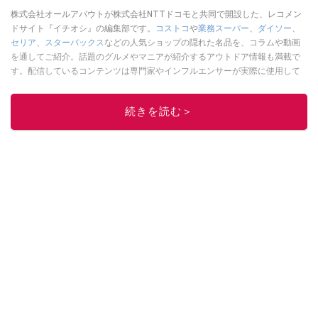
株式会社オールアバウトが株式会社NTTドコモと共同で開設した、レコメン
ドサイト『イチオシ』の編集部です。
コストコ
や
業務スーパー
、
ダイソー
、
セリア
、
スターバックス
などの人気ショップの隠れた名品を、コラムや動画
を通してご紹介。話題のグルメやマニアが紹介するアウトドア情報も満載で
す。配信しているコンテンツは専門家やインフルエンサーが実際に使用して
レビューしています。毎日トレンド情報をお届けしているので、ぜひ
Google
ニュースでフォロー
してください！
続きを読む＞
このイチオシストの他の記事を読む