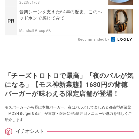
2023/01/03
音楽シーンを支えた64年の歴史、このヘ
ッドホンで感じてみて
PR
Marshall Group AB
Recommended by
「チーズトロトロで最高」「夜のバルが気
になる」【モス神新業態】1680円の背徳
バーガーが味わえる限定店舗が登場！
モスバーガーから昼は本格バーガー、夜はバルとして楽しめる都市型新業態
「MOSH Burger＆Bar」が東京・銀座に登場! 注目メニューや魅力を詳しくご
紹介します。
イチオシスト