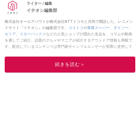
ライター / 編集
イチオシ編集部
株式会社オールアバウトが株式会社NTTドコモと共同で開設した、レコメン
ドサイト『イチオシ』の編集部です。
コストコ
や
業務スーパー
、
ダイソー
、
セリア
、
スターバックス
などの人気ショップの隠れた名品を、コラムや動画
を通してご紹介。話題のグルメやマニアが紹介するアウトドア情報も満載で
す。配信しているコンテンツは専門家やインフルエンサーが実際に使用して
レビューしています。毎日トレンド情報をお届けしているので、ぜひ
Google
ニュースでフォロー
してください！
続きを読む＞
このイチオシストの他の記事を読む