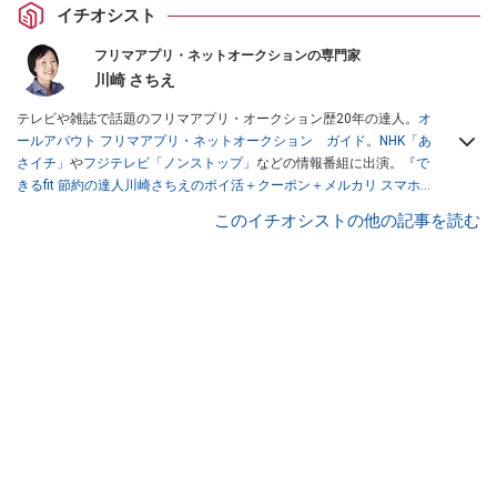
イチオシスト
フリマアプリ・ネットオークションの専門家
川崎 さちえ
テレビや雑誌で話題のフリマアプリ・オークション歴20年の達人。
オ
ールアバウト フリマアプリ・ネットオークション ガイド
。
NHK「あ
さイチ」
や
フジテレビ「ノンストップ」
などの情報番組に出演。
『で
きるfit 節約の達人川崎さちえのポイ活＋クーポン＋メルカリ スマホで
おトク術』（インプレス刊）
、
『「ゆる副業」のはじめかた メルカリ
このイチオシストの他の記事を読む
スマホ1つでスキマ時間に効率的に稼ぐ！』（翔泳社刊）
ほか著書多
数。ブログは
「川崎さちえのごちゃまぜ日記」
。
■経歴：2003年、夫が子育てをするために、突然会社を辞める。翌月
からの給料が０円になり、家にいながら、しかも空いた時間でできる
オークションに目をつける。しかし、取引の仕方がわからずに、まず
は落札者として参加。その後、出品者側にまわり、家の中の物を出品
しまくる。出品する物がほぼなくなってからは、仕入れを経験。ネッ
トオークションを生活の一部に取り入れるべく、「ネットオークショ
ンやフリマアプリは生活のインフラになる」という考えを持つ。また
消費税増税の社会においては、ネットオークションやフリマアプリが
家計の救世主になりえると考え、業者とは違う視点でユーザーとして
参加中。