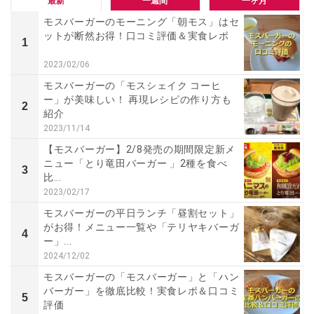
最新
一週間
一ヶ月
モスバーガーのモーニング「朝モス」はセ
ットが断然お得！口コミ評価＆実食レポ
1
2023/02/06
モスバーガーの「モスシェイク コーヒ
ー」が美味しい！ 再現レシピの作り方も
2
紹介
2023/11/14
【モスバーガー】2/8発売の期間限定新メ
ニュー「とり竜田バーガー 」2種を食べ
3
比...
2023/02/17
モスバーガーの平日ランチ「昼割セット」
がお得！メニュー一覧や「テリヤキバーガ
4
ー」...
2024/12/02
モスバーガーの「モスバーガー」と「ハン
バーガー」を徹底比較！実食レポ＆口コミ
5
評価