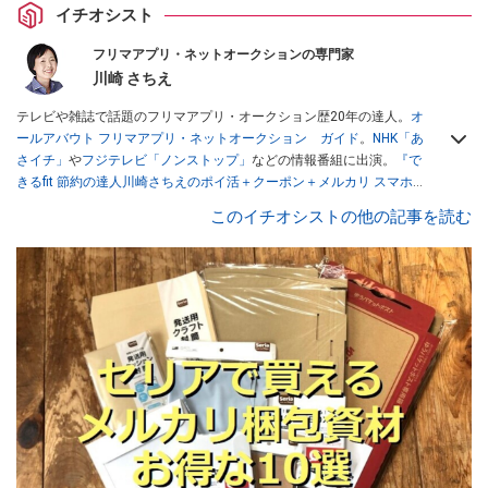
イチオシスト
フリマアプリ・ネットオークションの専門家
川崎 さちえ
テレビや雑誌で話題のフリマアプリ・オークション歴20年の達人。
オ
ールアバウト フリマアプリ・ネットオークション ガイド
。
NHK「あ
さイチ」
や
フジテレビ「ノンストップ」
などの情報番組に出演。
『で
きるfit 節約の達人川崎さちえのポイ活＋クーポン＋メルカリ スマホで
おトク術』（インプレス刊）
、
『「ゆる副業」のはじめかた メルカリ
このイチオシストの他の記事を読む
スマホ1つでスキマ時間に効率的に稼ぐ！』（翔泳社刊）
ほか著書多
数。ブログは
「川崎さちえのごちゃまぜ日記」
。
■経歴：2003年、夫が子育てをするために、突然会社を辞める。翌月
からの給料が０円になり、家にいながら、しかも空いた時間でできる
オークションに目をつける。しかし、取引の仕方がわからずに、まず
は落札者として参加。その後、出品者側にまわり、家の中の物を出品
しまくる。出品する物がほぼなくなってからは、仕入れを経験。ネッ
トオークションを生活の一部に取り入れるべく、「ネットオークショ
ンやフリマアプリは生活のインフラになる」という考えを持つ。また
消費税増税の社会においては、ネットオークションやフリマアプリが
家計の救世主になりえると考え、業者とは違う視点でユーザーとして
参加中。