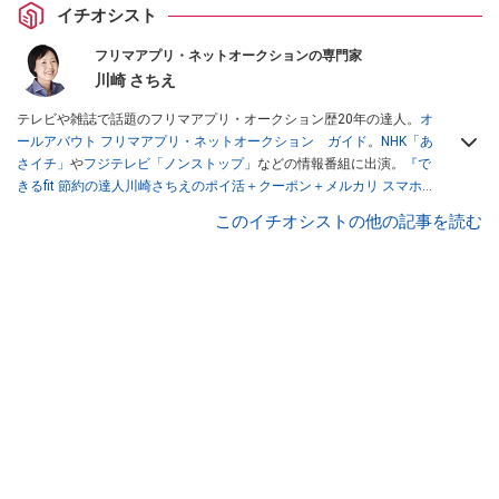
イチオシスト
フリマアプリ・ネットオークションの専門家
川崎 さちえ
テレビや雑誌で話題のフリマアプリ・オークション歴20年の達人。
オ
ールアバウト フリマアプリ・ネットオークション ガイド
。
NHK「あ
さイチ」
や
フジテレビ「ノンストップ」
などの情報番組に出演。
『で
きるfit 節約の達人川崎さちえのポイ活＋クーポン＋メルカリ スマホで
おトク術』（インプレス刊）
、
『「ゆる副業」のはじめかた メルカリ
このイチオシストの他の記事を読む
スマホ1つでスキマ時間に効率的に稼ぐ！』（翔泳社刊）
ほか著書多
数。ブログは
「川崎さちえのごちゃまぜ日記」
。
■経歴：2003年、夫が子育てをするために、突然会社を辞める。翌月
からの給料が０円になり、家にいながら、しかも空いた時間でできる
オークションに目をつける。しかし、取引の仕方がわからずに、まず
は落札者として参加。その後、出品者側にまわり、家の中の物を出品
しまくる。出品する物がほぼなくなってからは、仕入れを経験。ネッ
トオークションを生活の一部に取り入れるべく、「ネットオークショ
ンやフリマアプリは生活のインフラになる」という考えを持つ。また
消費税増税の社会においては、ネットオークションやフリマアプリが
家計の救世主になりえると考え、業者とは違う視点でユーザーとして
参加中。