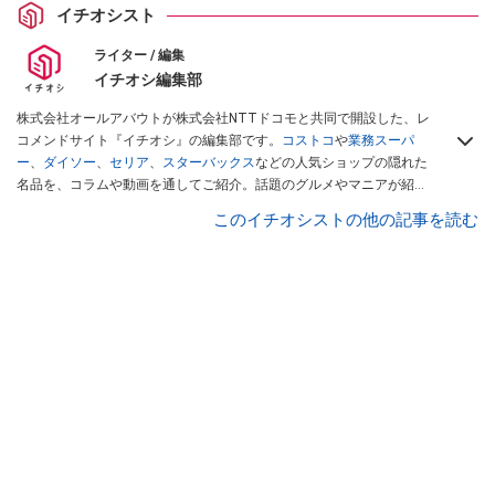
イチオシスト
ライター / 編集
イチオシ編集部
株式会社オールアバウトが株式会社NTTドコモと共同で開設した、レ
コメンドサイト『イチオシ』の編集部です。
コストコ
や
業務スーパ
ー
、
ダイソー
、
セリア
、
スターバックス
などの人気ショップの隠れた
名品を、コラムや動画を通してご紹介。話題のグルメやマニアが紹介
するアウトドア情報も満載です。配信しているコンテンツは専門家や
このイチオシストの他の記事を読む
インフルエンサーが実際に使用してレビューしています。毎日トレン
ド情報をお届けしているので、ぜひ
Googleニュースでフォロー
してく
ださい！