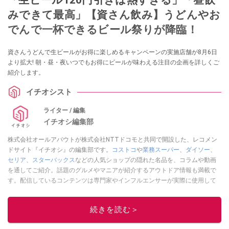
みできて最高」【資さん飲み】うどんやお
でんで一杯できるビール祭りが降臨！
資さんうどんで生ビールがお得に楽しめるキャンペーンの実施店舗が8月6日
より拡大! 朝・昼・夜いつでもお得にビールが味わえる注目の企画を詳しくご
紹介します。
イチオシスト
ライター / 編集
イチオシ編集部
株式会社オールアバウトが株式会社NTTドコモと共同で開設した、レコメン
ドサイト『イチオシ』の編集部です。
コストコ
や
業務スーパー
、
ダイソー
、
セリア
、
スターバックス
などの人気ショップの隠れた名品を、コラムや動画
を通してご紹介。話題のグルメやマニアが紹介するアウトドア情報も満載で
す。配信しているコンテンツは専門家やインフルエンサーが実際に使用して
レビューしています。毎日トレンド情報をお届けしているので、ぜひ
Google
ニュースでフォロー
してください！
続きを読む＞
このイチオシストの他の記事を読む