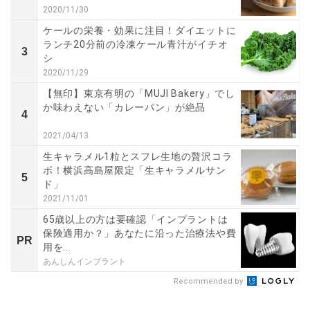
2020/11/30
ケールの栄養・効果に注目！ダイエットに
ランチ20分前の冷凍ケール青汁がイチオ
3
シ
2020/11/29
【無印】東京有明の「MUJI Bakery」でし
か味わえない「カレーパン」が絶品
4
2021/04/13
生キャラメル1粒とスフレ生地の贅沢コラ
ボ！横浜高島屋限定「生キャラメルサン
5
ド」
2021/11/01
65歳以上の方は要確認「インプラントは
保険適用か？」あなたに沿った治療法や費
PR
用を...
あんしんインプラント
Recommended by