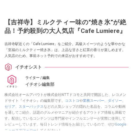
【吉祥寺】ミルクティー味の“焼き氷”が絶
品！予約殺到の大人気店『Cafe Lumiere』
吉祥寺駅近くの「Cafe Lumiere」をご紹介。高級スイーツのような華やかな
「至福のミルクティー焼き氷」は、上品な甘さと紅茶の香りが楽しめます。
人気店のため、事前ネット予約での来店がおすすめです。
イチオシスト
ライター / 編集
イチオシ編集部
株式会社オールアバウトが株式会社NTTドコモと共同で開設した、レコメン
ドサイト『イチオシ』の編集部です。
コストコ
や
業務スーパー
、
ダイソー
、
セリア
、
スターバックス
などの人気ショップの隠れた名品を、コラムや動画
を通してご紹介。話題のグルメやマニアが紹介するアウトドア情報も満載で
す。配信しているコンテンツは専門家やインフルエンサーが実際に使用して
レビューしています。毎日トレンド情報をお届けしているので、ぜひ
Google
ニュースでフォロー
してください！