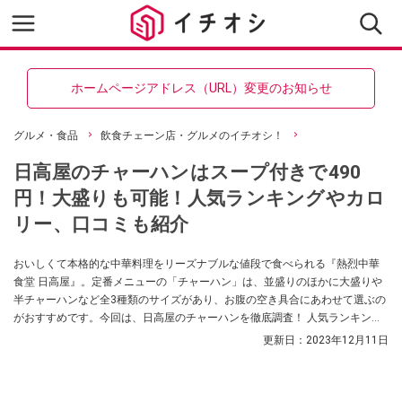
ホームページアドレス（URL）変更のお知らせ
グルメ・食品
飲食チェーン店・グルメのイチオシ！
日高屋のチャーハンはスープ付きで490
円！大盛りも可能！人気ランキングやカロ
リー、口コミも紹介
おいしくて本格的な中華料理をリーズナブルな値段で食べられる『熱烈中華
食堂 日高屋』。定番メニューの「チャーハン」は、並盛りのほかに大盛りや
半チャーハンなど全3種類のサイズがあり、お腹の空き具合にあわせて選ぶの
がおすすめです。今回は、日高屋のチャーハンを徹底調査！ 人気ランキング
やSNSに寄せられた口コミの紹介、「炊き込みご飯みたい」だといわれる理由
更新日：
2023年12月11日
などについて解説します。