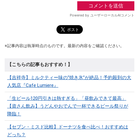
※記事内容は執筆時点のものです。最新の内容をご確認ください。
【こちらの記事もおすすめ！】
【吉祥寺】ミルクティー味の“焼き氷”が絶品！予約殺到の大
人気店『Cafe Lumiere』
「生ビール120円引きは熱すぎる」「昼飲みできて最高」
【資さん飲み】うどんやおでんで一杯できるビール祭りが
降臨！
【セブン・ミスド比較】ドーナツを食べ比べ！おすすめは
どっち？