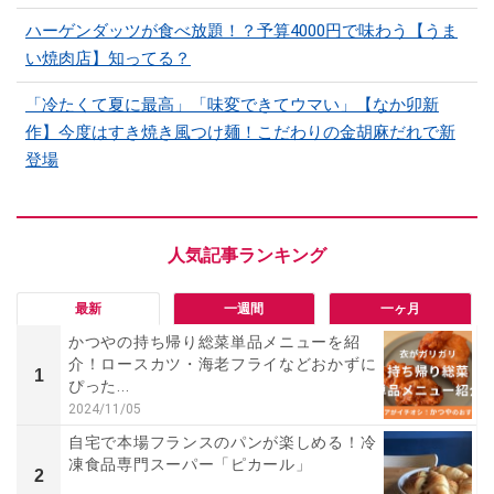
ハーゲンダッツが食べ放題！？予算4000円で味わう【うま
い焼肉店】知ってる？
「冷たくて夏に最高」「味変できてウマい」【なか卯新
作】今度はすき焼き風つけ麺！こだわりの金胡麻だれで新
登場
最新
一週間
一ヶ月
かつやの持ち帰り総菜単品メニューを紹
介！ロースカツ・海老フライなどおかずに
1
ぴった...
2024/11/05
自宅で本場フランスのパンが楽しめる！冷
凍食品専門スーパー「ピカール」
2