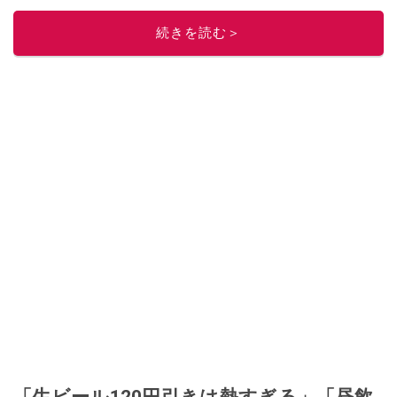
このイチオシストの他の記事を読む
続きを読む＞
「生ビール120円引きは熱すぎる」「昼飲