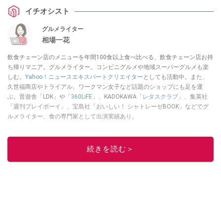
イチオシスト
グルメライター
相場一花
飲食チェーン店のメニューを年間100食以上食べ比べる、飲食チェーン店お持
ち帰りマニア。グルメライター。コンビニグルメや地域スーパーグルメも楽
しむ。
Yahoo！ニュースエキスパートクリエイター
としても活動中。また、
久世福商店やトライアル、ワークマン女子など話題のショップにも足を運
ぶ。晋遊舎「LDK」や
「360LiFE」
、KADOKAWA
「レタスクラブ」
、集英社
「週刊プレイボーイ」、宝島社「おいしい！ シャトレーゼBOOK」などでグ
ルメライター、食の専門家として出演実績あり。
このイチオシストの他の記事を読む
続きを読む＞