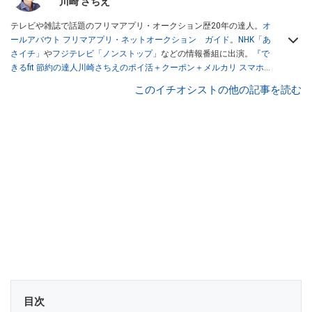
川崎 さちえ
テレビや雑誌で話題のフリマアプリ・オークション歴20年の達人。
オ
ールアバウト フリマアプリ・ネットオークション ガイド
。
NHK「あ
さイチ」
や
フジテレビ「ノンストップ」
などの情報番組に出演。
『で
きるfit 節約の達人川崎さちえのポイ活＋クーポン＋メルカリ スマホで
おトク術』（インプレス刊）
、
『「ゆる副業」のはじめかた メルカリ
このイチオシストの他の記事を読む
スマホ1つでスキマ時間に効率的に稼ぐ！』（翔泳社刊）
ほか著書多
数。ブログは
「川崎さちえのごちゃまぜ日記」
。
■経歴：2003年、夫が子育てをするために、突然会社を辞める。翌月
からの給料が０円になり、家にいながら、しかも空いた時間でできる
オークションに目をつける。しかし、取引の仕方がわからずに、まず
は落札者として参加。その後、出品者側にまわり、家の中の物を出品
しまくる。出品する物がほぼなくなってからは、仕入れを経験。ネッ
トオークションを生活の一部に取り入れるべく、「ネットオークショ
ンやフリマアプリは生活のインフラになる」という考えを持つ。また
消費税増税の社会においては、ネットオークションやフリマアプリが
家計の救世主になりえると考え、業者とは違う視点でユーザーとして
参加中。
目次