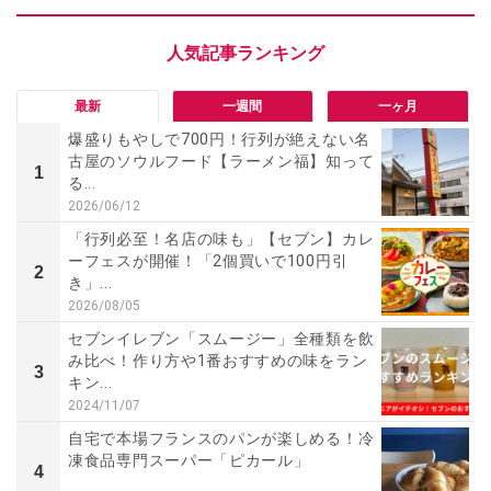
最新
一週間
一ヶ月
爆盛りもやしで700円！行列が絶えない名
古屋のソウルフード【ラーメン福】知って
1
る...
2026/06/12
「行列必至！名店の味も」【セブン】カレ
ーフェスが開催！「2個買いで100円引
2
き」...
2026/08/05
セブンイレブン「スムージー」全種類を飲
み比べ！作り方や1番おすすめの味をラン
3
キン...
2024/11/07
自宅で本場フランスのパンが楽しめる！冷
凍食品専門スーパー「ピカール」
4