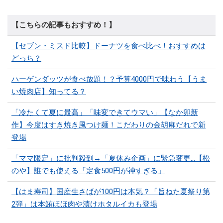
【こちらの記事もおすすめ！】
【セブン・ミスド比較】ドーナツを食べ比べ！おすすめは
どっち？
ハーゲンダッツが食べ放題！？予算4000円で味わう【うま
い焼肉店】知ってる？
「冷たくて夏に最高」「味変できてウマい」【なか卯新
作】今度はすき焼き風つけ麺！こだわりの金胡麻だれで新
登場
「ママ限定」に批判殺到→「夏休み企画」に緊急変更…【松
のや】誰でも使える「定食500円が神すぎる」
【はま寿司】国産生さばが100円は本気？「旨ねた夏祭り第
2弾」は本鮪ほほ肉や漬けホタルイカも登場