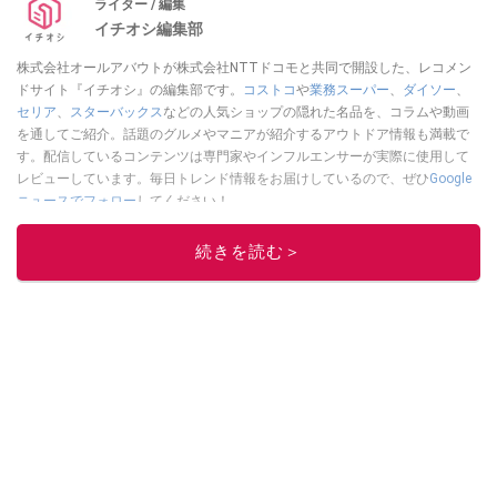
ライター / 編集
イチオシ編集部
株式会社オールアバウトが株式会社NTTドコモと共同で開設した、レコメン
ドサイト『イチオシ』の編集部です。
コストコ
や
業務スーパー
、
ダイソー
、
セリア
、
スターバックス
などの人気ショップの隠れた名品を、コラムや動画
を通してご紹介。話題のグルメやマニアが紹介するアウトドア情報も満載で
す。配信しているコンテンツは専門家やインフルエンサーが実際に使用して
レビューしています。毎日トレンド情報をお届けしているので、ぜひ
Google
ニュースでフォロー
してください！
このイチオシストの他の記事を読む
続きを読む＞