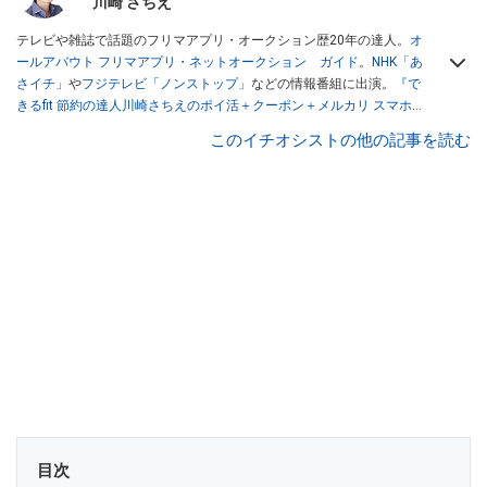
川崎 さちえ
テレビや雑誌で話題のフリマアプリ・オークション歴20年の達人。
オ
ールアバウト フリマアプリ・ネットオークション ガイド
。
NHK「あ
さイチ」
や
フジテレビ「ノンストップ」
などの情報番組に出演。
『で
きるfit 節約の達人川崎さちえのポイ活＋クーポン＋メルカリ スマホで
おトク術』（インプレス刊）
、
『「ゆる副業」のはじめかた メルカリ
このイチオシストの他の記事を読む
スマホ1つでスキマ時間に効率的に稼ぐ！』（翔泳社刊）
ほか著書多
数。ブログは
「川崎さちえのごちゃまぜ日記」
。
■経歴：2003年、夫が子育てをするために、突然会社を辞める。翌月
からの給料が０円になり、家にいながら、しかも空いた時間でできる
オークションに目をつける。しかし、取引の仕方がわからずに、まず
は落札者として参加。その後、出品者側にまわり、家の中の物を出品
しまくる。出品する物がほぼなくなってからは、仕入れを経験。ネッ
トオークションを生活の一部に取り入れるべく、「ネットオークショ
ンやフリマアプリは生活のインフラになる」という考えを持つ。また
消費税増税の社会においては、ネットオークションやフリマアプリが
家計の救世主になりえると考え、業者とは違う視点でユーザーとして
参加中。
目次