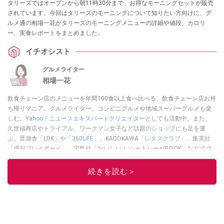
タリーズではオープンから朝11時30分まで、お得なモーニングセットが販売
されています。今回はタリーズのモーニングについて知りたい方向けに、グ
ルメ通の相場一花がタリーズのモーニングメニューの詳細や値段、カロリ
ー、実食レポートをまとめました。
イチオシスト
グルメライター
相場一花
飲食チェーン店のメニューを年間100食以上食べ比べる、飲食チェーン店お持
ち帰りマニア。グルメライター。コンビニグルメや地域スーパーグルメも楽
しむ。
Yahoo！ニュースエキスパートクリエイター
としても活動中。また、
久世福商店やトライアル、ワークマン女子など話題のショップにも足を運
ぶ。晋遊舎「LDK」や
「360LiFE」
、KADOKAWA
「レタスクラブ」
、集英社
「週刊プレイボーイ」、宝島社「おいしい！ シャトレーゼBOOK」などでグ
ルメライター、食の専門家として出演実績あり。
続きを読む＞
このイチオシストの他の記事を読む