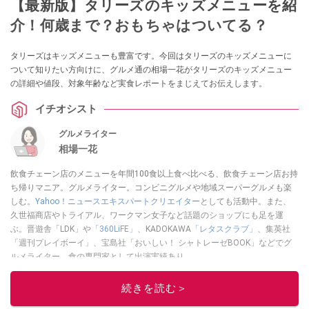
【最新版】タリーズのキッズメニューを紹
介！何歳まで？おもちゃはついてる？
タリーズはキッズメニューも豊富です。今回はタリーズのキッズメニューに
ついて知りたい方向けに、グルメ通の相場一花がタリーズのキッズメニュー
の詳細や値段、対象年齢など実食レポートをまじえてお伝えします。
イチオシスト
グルメライター
相場一花
飲食チェーン店のメニューを年間100食以上食べ比べる、飲食チェーン店お持
ち帰りマニア。グルメライター。コンビニグルメや地域スーパーグルメも楽
しむ。
Yahoo！ニュースエキスパートクリエイター
としても活動中。また、
久世福商店やトライアル、ワークマン女子など話題のショップにも足を運
ぶ。晋遊舎「LDK」や
「360LiFE」
、KADOKAWA
「レタスクラブ」
、集英社
「週刊プレイボーイ」、宝島社「おいしい！ シャトレーゼBOOK」などでグ
ルメライター、食の専門家として出演実績あり。
このイチオシストの他の記事を読む
続きを読む＞