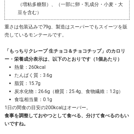
（増粘多糖類）、（一部に卵・乳成分・小麦・大
豆を含む）
重さは包装込みで79g、製造はスーパーでもスイーツを販
売しているモンテールです。
「もっちりクレープ 生チョコ＆チョコチップ」のカロリ
ー・栄養成分表示は、以下のとおりです（1個あたり）
熱量：260kcal
たんぱく質：3.6g
脂質：15.7g
炭水化物：26.6g（糖質：25.4g、食物繊維：1.2g）
食塩相当量：0.1g
1日の間食の目安の200kcalはオーバー。
食事を調整しておやつとして食べる、分けて食べるのもい
いですね。