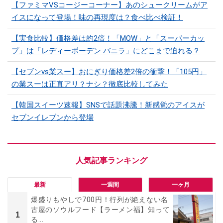
【ファミマVSコージーコーナー】あのシュークリームがア
イスになって登場！味の再現度は？食べ比べ検証！
【実食比較】価格差は約2倍！「MOW」と「スーパーカッ
プ」は「レディーボーデン バニラ」にどこまで迫れる？
【セブンvs業スー】おにぎり価格差2倍の衝撃！「105円」
の業スーは正直アリ？ナシ？徹底比較してみた
【韓国スイーツ速報】SNSで話題沸騰！新感覚のアイスが
セブンイレブンから登場
最新
一週間
一ヶ月
爆盛りもやしで700円！行列が絶えない名
古屋のソウルフード【ラーメン福】知って
1
る...