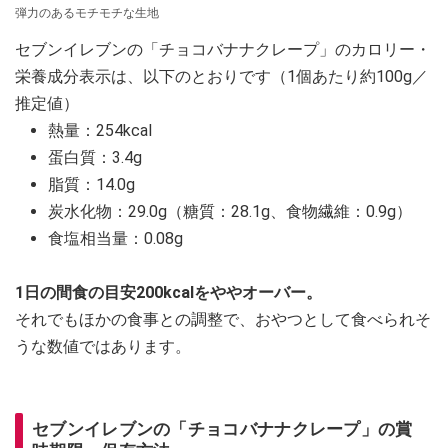
弾力のあるモチモチな生地
セブンイレブンの「チョコバナナクレープ」のカロリー・
栄養成分表示は、以下のとおりです（1個あたり約100g／
推定値）
熱量：254kcal
蛋白質：3.4g
脂質：14.0g
炭水化物：29.0g（糖質：28.1g、食物繊維：0.9g）
食塩相当量：0.08g
1日の間食の目安200kcalをややオーバー。
それでもほかの食事との調整で、おやつとして食べられそ
うな数値ではあります。
セブンイレブンの「チョコバナナクレープ」の賞