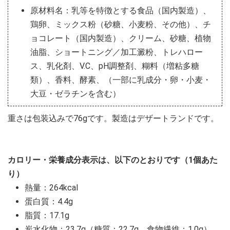
原材料名：乳等を特徴とする食品（国内製造）、
鶏卵、ミックス粉（砂糖、小麦粉、その他）、チ
ョコレート（国内製造）、クリーム、砂糖、植物
油脂、ショートニング／加工澱粉、トレハロー
ス、乳化剤、V.C、pH調整剤、糊料（増粘多糖
類）、香料、酵素、（一部に乳成分・卵・小麦・
大豆・ゼラチンを含む）
重さは包装込みで76gです。製造はデザートランドです。
カロリー・栄養成分表示は、以下のとおりです（1個あた
り）
熱量：264kcal
蛋白質：4.4g
脂質：17.1g
炭水化物：23.7g（糖質：22.7g、食物繊維：1.0g）