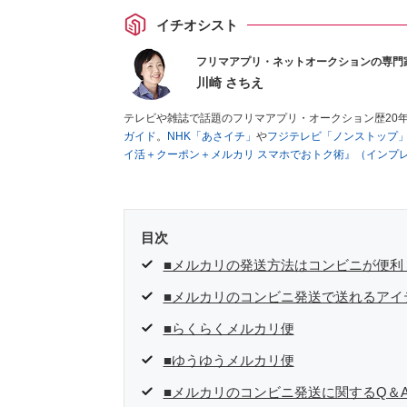
イチオシスト
フリマアプリ・ネットオークションの専門
川崎 さちえ
テレビや雑誌で話題のフリマアプリ・オークション歴20
ガイド
。
NHK「あさイチ」
や
フジテレビ「ノンストップ
イ活＋クーポン＋メルカリ スマホでおトク術』（インプ
キマ時間に効率的に稼ぐ！』（翔泳社刊）
ほか著書多数。
■経歴：2003年、夫が子育てをするために、突然会社を
いた時間でできるオークションに目をつける。しかし、取
品者側にまわり、家の中の物を出品しまくる。出品する物
目次
を生活の一部に取り入れるべく、「ネットオークションや
た消費税増税の社会においては、ネットオークションやフ
■メルカリの発送方法はコンビニが便利
点でユーザーとして参加中。
■メルカリのコンビニ発送で送れるアイ
■らくらくメルカリ便
■ゆうゆうメルカリ便
■メルカリのコンビニ発送に関するQ＆