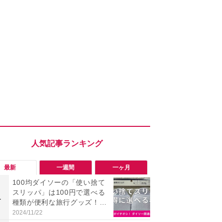
最新
一週間
一ヶ月
100均ダイソーの「使い捨て
「旅行気分
スリッパ」は100円で選べる
食べ比べし
1
1
種類が便利な旅行グッズ！セ
3つのご当地
リアとアマゾンとも比較
新発売
2024/11/22
2026/08/02