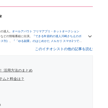
家
年の達人。
オールアバウト フリマアプリ・ネットオークション
」
などの情報番組に出演。
『できるfit 節約の達人川崎さちえのポ
レス刊）
、
『「ゆる副業」のはじめかた メルカリ スマホ1つでス
ブログは
「川崎さちえのごちゃまぜ日記」
。
このイチオシストの他の記事を読む
辞める。翌月からの給料が０円になり、家にいながら、しかも空
引の仕方がわからずに、まずは落札者として参加。その後、出
がほぼなくなってからは、仕入れを経験。ネットオークション
フリマアプリは生活のインフラになる」という考えを持つ。ま
リマアプリが家計の救世主になりえると考え、業者とは違う視
！ 活用方法のまとめ
テムと料金は？
A