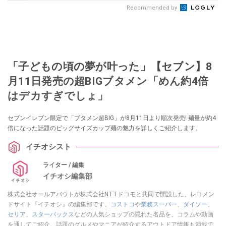
Recommended by
「子どもの頃の夢が叶った」【セブン】8
月11日発売の超BIGブタメン「めん約4倍
はデカすぎでしょ」
セブンイレブン限定で「ブタメン超BIG」が8月11日より順次発売! 麺量が約4
倍になった話題のビッグサイズカップ麺の魅力を詳しくご紹介します。
イチオシスト
ライター / 編集
イチオシ編集部
株式会社オールアバウトが株式会社NTTドコモと共同で開設した、レコメン
ドサイト『イチオシ』の編集部です。
コストコ
や
業務スーパー
、
ダイソー
、
セリア
、
スターバックス
などの人気ショップの隠れた名品を、コラムや動画
を通してご紹介。話題のグルメやマニアが紹介するアウトドア情報も満載で