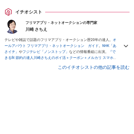
イチオシスト
フリマアプリ・ネットオークションの専門家
川崎 さちえ
テレビや雑誌で話題のフリマアプリ・オークション歴20年の達人。
オ
ールアバウト フリマアプリ・ネットオークション ガイド
。
NHK「あ
さイチ」
や
フジテレビ「ノンストップ」
などの情報番組に出演。
『で
きるfit 節約の達人川崎さちえのポイ活＋クーポン＋メルカリ スマホで
おトク術』（インプレス刊）
、
『「ゆる副業」のはじめかた メルカリ
このイチオシストの他の記事を読む
スマホ1つでスキマ時間に効率的に稼ぐ！』（翔泳社刊）
ほか著書多
数。ブログは
「川崎さちえのごちゃまぜ日記」
。
■経歴：2003年、夫が子育てをするために、突然会社を辞める。翌月
からの給料が０円になり、家にいながら、しかも空いた時間でできる
オークションに目をつける。しかし、取引の仕方がわからずに、まず
は落札者として参加。その後、出品者側にまわり、家の中の物を出品
しまくる。出品する物がほぼなくなってからは、仕入れを経験。ネッ
トオークションを生活の一部に取り入れるべく、「ネットオークショ
ンやフリマアプリは生活のインフラになる」という考えを持つ。また
消費税増税の社会においては、ネットオークションやフリマアプリが
家計の救世主になりえると考え、業者とは違う視点でユーザーとして