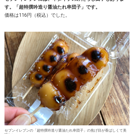
す。「超特撰吟造り醤油たれ串団子」です。
価格は116円（税込）でした。
セブンイレブンの「超特撰吟造り醤油たれ串団子」の焦げ目が香ばしくて美