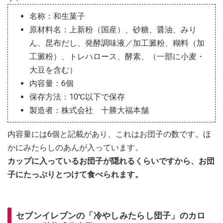
名称：和生菓子
原材料名：上新粉（国産）、砂糖、醤油、みり
ん、昆布だし、発酵調味液／加工澱粉、糊料（加
工澱粉）、トレハロース、酵素、（一部に小麦・
大豆を含む）
内容量：6個
保存方法：10℃以下で保存
製造者：株式会社 十勝大福本舗
内容量には6個と記載があり、これはお団子の数です。ほ
かにみたらしのあんが入っています。
カップに入っているお団子が隠れるくらいですから、お団
子にたっぷりとつけて食べられます。
セブンイレブンの「冷やしみたらし団子」のカロ