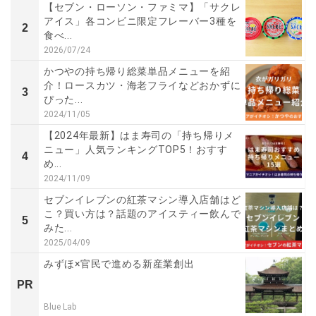
【セブン・ローソン・ファミマ】「サクレ
アイス」各コンビニ限定フレーバー3種を
2
食べ...
2026/07/24
かつやの持ち帰り総菜単品メニューを紹
介！ロースカツ・海老フライなどおかずに
3
ぴった...
2024/11/05
【2024年最新】はま寿司の「持ち帰りメ
ニュー」人気ランキングTOP5！おすす
4
め...
2024/11/09
セブンイレブンの紅茶マシン導入店舗はど
こ？買い方は？話題のアイスティー飲んで
5
みた...
2025/04/09
みずほ×官民で進める新産業創出
PR
Blue Lab