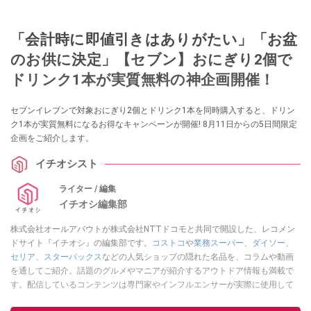
「会計時に即値引きはありがたい」「お盆
のお供に決定」【セブン】おにぎり2個で
ドリンク1本が実質無料の神企画開催！
セブンイレブンで対象おにぎり2個とドリンク1本を同時購入すると、ドリン
ク1本が実質無料になるお得なキャンペーンが開催! 8月11日からの5日間限定
企画をご紹介します。
イチオシスト
ライター / 編集
イチオシ編集部
株式会社オールアバウトが株式会社NTTドコモと共同で開設した、レコメン
ドサイト『イチオシ』の編集部です。
コストコ
や
業務スーパー
、
ダイソー
、
セリア
、
スターバックス
などの人気ショップの隠れた名品を、コラムや動画
を通してご紹介。話題のグルメやマニアが紹介するアウトドア情報も満載で
す。配信しているコンテンツは専門家やインフルエンサーが実際に使用して
レビューしています。毎日トレンド情報をお届けしているので、ぜひ
Google