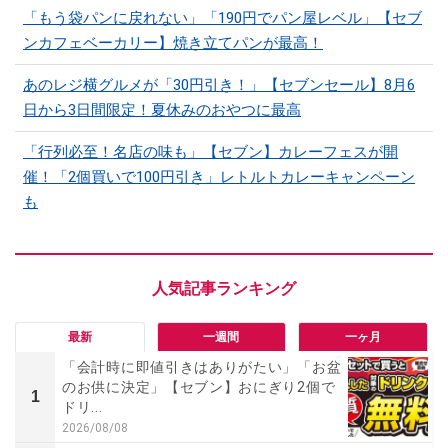
「もう袋パンに戻れない」「190円でパン屋レベル」【セブ
ンカフェベーカリー】焼き立てパンが最高！
あのレジ横グルメが「30円引き！」【セブンセール】8月6
日から3日間限定！夏休みのおやつに最高
「行列必至！名店の味も」【セブン】カレーフェスが開
催！「2個買いで100円引き」レトルトカレーキャンペーン
も
最新
一週間
一ヶ月
「会計時に即値引きはありがたい」「お盆
のお供に決定」【セブン】おにぎり2個で
1
ドリ...
2026/08/08