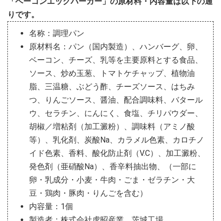
「ベーコンエッグバーガー」の原材料・内容量は以下の通
りです。
名称：調理パン
原材料名：パン（国内製造）、ハンバーグ、卵、
ベーコン、チーズ、乳等を主要原料とする食品、
ソース、炒め玉葱、トマトケチャップ、植物油
脂、三温糖、ぶどう酢、チーズソース、はちみ
つ、りんごソース、醤油、配合調味料、バタール
ウ、セラチン、にんにく、食塩、チリパウダー、
胡椒／増粘剤（加工澱粉）、調味料（アミノ酸
等）、乳化剤、炭酸Na、カラメル色素、カロチノ
イド色素、香料、酸化防止剤（V.C）、加工澱粉、
発色剤（亜硝酸Na）、香辛料抽出物、（一部に
卵・乳成分・小麦・牛肉・ごま・ゼラチン・大
豆・鶏肉・豚肉・りんごを含む）
内容量：1個
製造者：株式会社虎昭産業 茨城工場