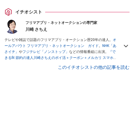
イチオシスト
フリマアプリ・ネットオークションの専門家
川崎 さちえ
テレビや雑誌で話題のフリマアプリ・オークション歴20年の達人。
オ
ールアバウト フリマアプリ・ネットオークション ガイド
。
NHK「あ
さイチ」
や
フジテレビ「ノンストップ」
などの情報番組に出演。
『で
きるfit 節約の達人川崎さちえのポイ活＋クーポン＋メルカリ スマホで
おトク術』（インプレス刊）
、
『「ゆる副業」のはじめかた メルカリ
このイチオシストの他の記事を読む
スマホ1つでスキマ時間に効率的に稼ぐ！』（翔泳社刊）
ほか著書多
数。ブログは
「川崎さちえのごちゃまぜ日記」
。
■経歴：2003年、夫が子育てをするために、突然会社を辞める。翌月
からの給料が０円になり、家にいながら、しかも空いた時間でできる
オークションに目をつける。しかし、取引の仕方がわからずに、まず
は落札者として参加。その後、出品者側にまわり、家の中の物を出品
しまくる。出品する物がほぼなくなってからは、仕入れを経験。ネッ
トオークションを生活の一部に取り入れるべく、「ネットオークショ
ンやフリマアプリは生活のインフラになる」という考えを持つ。また
消費税増税の社会においては、ネットオークションやフリマアプリが
家計の救世主になりえると考え、業者とは違う視点でユーザーとして