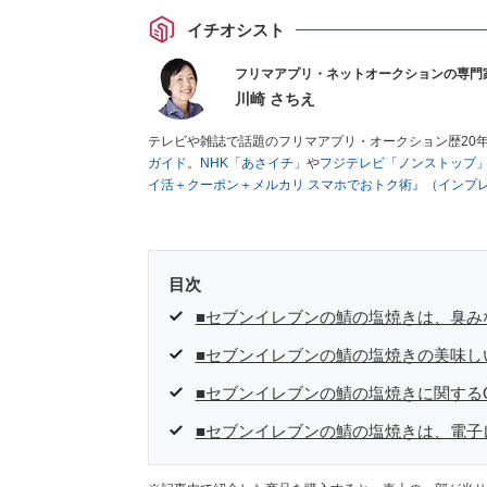
イチオシスト
フリマアプリ・ネットオークションの専門
川崎 さちえ
テレビや雑誌で話題のフリマアプリ・オークション歴20
ガイド
。
NHK「あさイチ」
や
フジテレビ「ノンストップ
イ活＋クーポン＋メルカリ スマホでおトク術』（インプ
キマ時間に効率的に稼ぐ！』（翔泳社刊）
ほか著書多数。
■経歴：2003年、夫が子育てをするために、突然会社を
いた時間でできるオークションに目をつける。しかし、取
品者側にまわり、家の中の物を出品しまくる。出品する物
目次
を生活の一部に取り入れるべく、「ネットオークションや
た消費税増税の社会においては、ネットオークションやフ
■セブンイレブンの鯖の塩焼きは、臭み
点でユーザーとして参加中。
■セブンイレブンの鯖の塩焼きの美味し
■セブンイレブンの鯖の塩焼きに関する
■セブンイレブンの鯖の塩焼きは、電子