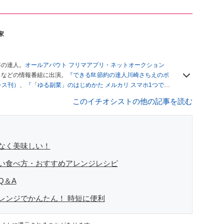
家
年の達人。
オールアバウト フリマアプリ・ネットオークション
」
などの情報番組に出演。
『できるfit 節約の達人川崎さちえのポ
レス刊）
、
『「ゆる副業」のはじめかた メルカリ スマホ1つでス
ブログは
「川崎さちえのごちゃまぜ日記」
。
このイチオシストの他の記事を読む
辞める。翌月からの給料が０円になり、家にいながら、しかも空
引の仕方がわからずに、まずは落札者として参加。その後、出
がほぼなくなってからは、仕入れを経験。ネットオークション
フリマアプリは生活のインフラになる」という考えを持つ。ま
リマアプリが家計の救世主になりえると考え、業者とは違う視
なく美味しい！
い食べ方・おすすめアレンジレシピ
Q＆A
レンジでかんたん！ 時短に便利