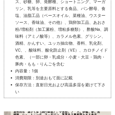
ス、砂糖、卵、発酵種、ショートニング、マーガ
リン、乳等を主要原料とする食品、パン酵母、食
塩、油脂工品（ベースオイル、菜種油、ウスター
ソース、香味油、その他）、鶏卵加工品、あおさ
粉/増粘剤（加工澱粉、増粘多糖類）、酢酸Na、調
味料（アミノ酸等）、カラメル色素、グリシン、
酒精、かんすい、ユッカ抽出物、香料、乳化剤、
V.C、、酸味料、酸化防止剤（V.E）、カロチノイド
色素、（一部に卵・乳成分・小麦・大豆・鶏肉・
豚肉・もも・りんごを含む
内容量：1個
消費期限：別途おもて面に記載
保存方法：直射日光および高温多湿を避けて下さ
い