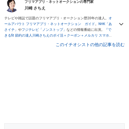
フリマアプリ・ネットオークションの専門家
川崎 さちえ
テレビや雑誌で話題のフリマアプリ・オークション歴20年の達人。
オ
ールアバウト フリマアプリ・ネットオークション ガイド
。
NHK「あ
さイチ」
や
フジテレビ「ノンストップ」
などの情報番組に出演。
『で
きるfit 節約の達人川崎さちえのポイ活＋クーポン＋メルカリ スマホで
おトク術』（インプレス刊）
、
『「ゆる副業」のはじめかた メルカリ
このイチオシストの他の記事を読む
スマホ1つでスキマ時間に効率的に稼ぐ！』（翔泳社刊）
ほか著書多
数。ブログは
「川崎さちえのごちゃまぜ日記」
。
■経歴：2003年、夫が子育てをするために、突然会社を辞める。翌月
からの給料が０円になり、家にいながら、しかも空いた時間でできる
オークションに目をつける。しかし、取引の仕方がわからずに、まず
は落札者として参加。その後、出品者側にまわり、家の中の物を出品
しまくる。出品する物がほぼなくなってからは、仕入れを経験。ネッ
トオークションを生活の一部に取り入れるべく、「ネットオークショ
ンやフリマアプリは生活のインフラになる」という考えを持つ。また
消費税増税の社会においては、ネットオークションやフリマアプリが
家計の救世主になりえると考え、業者とは違う視点でユーザーとして
参加中。