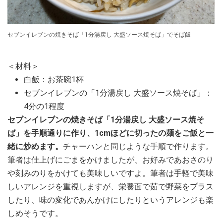
セブンイレブンの焼きそば「1分湯戻し 大盛ソース焼そば」でそば飯
＜材料＞
白飯：お茶碗1杯
セブンイレブンの「1分湯戻し 大盛ソース焼そば」：
4分の1程度
セブンイレブンの焼きそば「1分湯戻し 大盛ソース焼そ
ば」を手順通りに作り、1cmほどに切ったの麺をご飯と一
緒に炒めます。
チャーハンと同じような手順で作ります。
筆者は仕上げにごまをかけましたが、お好みであおさのり
や刻みのりをかけても美味しいですよ。筆者は手軽で美味
しいアレンジを重視しますが、栄養面で茹で野菜をプラス
したり、味の変化であんかけにしたりというアレンジも楽
しめそうです。