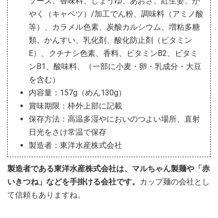
ソース、香味料、しょうゆ、あおさ、紅生姜、か
やく（キャベツ）/加工でん粉、調味料（アミノ酸
等）、カラメル色素、炭酸カルシウム、増粘多糖
類、かんすい、乳化剤、酸化防止剤（ビタミン
E）、クチナシ色素、香料、ビタミンB2、ビタミ
ンB1、酸味料、（一部に小麦・卵・乳成分・大豆
を含む）
内容量：157g（めん130g）
賞味期限：枠外上部に記載
保存方法：高温多湿やにおいのつよい場所、直射
日光をさけ常温で保存
製造者：東洋水産株式会社
製造者である東洋水産株式会社は、マルちゃん製麺や「赤
いきつね」などを手掛ける会社です。
カップ麺の会社とし
て信頼もありますね。