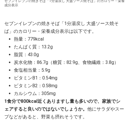
セブンイレブンの焼きそば「1分湯戻し 大盛ソース焼そば」のカロリー・栄養
成分表示
セブンイレブンの焼きそば「1分湯戻し 大盛ソース焼そ
ば」のカロリー・栄養成分表示は以下です。
熱量：779kcal
たんぱく質：13.2g
脂質：43.0g
炭水化物：86.7g（糖質：82.9g、食物繊維：3.8g）
食塩相当量：5.9g
ビタミンB1：0.54mg
ビタミンB2：0.58mg
カルシウム：305mg
1食分で800kcal近くありますし量も多いので、家族でシ
ェアすると良いのではないでしょうか。
他にサラダやスー
プなどがあると、野菜も摂れそうです。