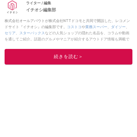
ライター / 編集
イチオシ編集部
株式会社オールアバウトが株式会社NTTドコモと共同で開設した、レコメン
ドサイト『イチオシ』の編集部です。
コストコ
や
業務スーパー
、
ダイソー
、
セリア
、
スターバックス
などの人気ショップの隠れた名品を、コラムや動画
を通してご紹介。話題のグルメやマニアが紹介するアウトドア情報も満載で
す。配信しているコンテンツは専門家やインフルエンサーが実際に使用して
レビューしています。毎日トレンド情報をお届けしているので、ぜひ
Google
続きを読む＞
ニュースでフォロー
してください！
このイチオシストの他の記事を読む