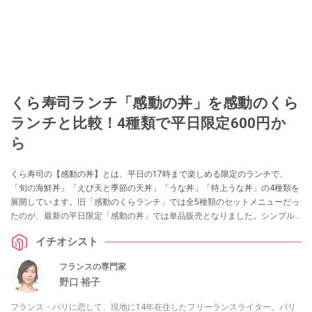
くら寿司ランチ「感動の丼」を感動のくら
ランチと比較！4種類で平日限定600円か
ら
くら寿司の【感動の丼】とは、平日の17時まで楽しめる限定のランチで、
「旬の海鮮丼」「えび天と季節の天丼」「うな丼」「特上うな丼」の4種類を
展開しています。旧「感動のくらランチ」では全5種類のセットメニューだっ
たのが、最新の平日限定「感動の丼」では単品販売となりました。シンプル
で注文しやすく、全種類がテイクアウトOKになるなど変更点も。旧「感動の
イチオシスト
くらランチ」のレビューに加え、「感動の丼」の情報を追加して比較をしな
がらお伝えします。
フランスの専門家
野口 裕子
フランス・パリに恋して、現地に14年在住したフリーランスライター。パリ