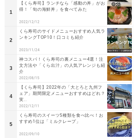
【くら寿司】ランチなら「感動の丼」がお
得！「旬の海鮮丼」を食べてみた
1
2022/12/12
くら寿司のサイドメニューおすすめ人気ラ
ンキングTOP10！口コミも紹介
2
2023/11/24
神コスパ！くら寿司の裏メニュー4選！注
文方法や「くら出汁」の人気アレンジも紹
3
介
2022/08/15
【くら寿司】2022年の「大とろと九州フ
ェア」期間限定メニューおすすめはどれ？
4
実...
2022/12/11
くら寿司のスイーツ5種類を食べ比べ！お
すすめ1位は「ミルクレープ」
5
2022/09/10