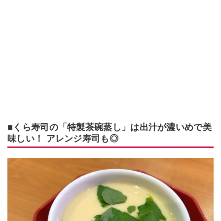
■くら寿司の「特製茶碗蒸し」は出汁が濃いめで美
味しい！ アレンジ寿司も◎