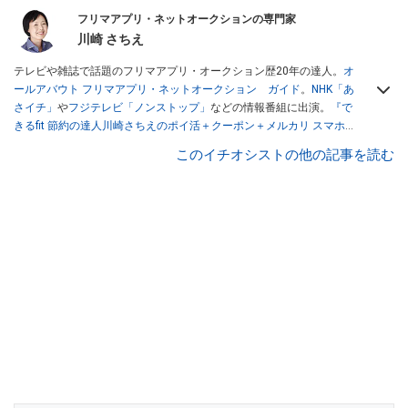
フリマアプリ・ネットオークションの専門家
川崎 さちえ
テレビや雑誌で話題のフリマアプリ・オークション歴20年の達人。
オ
ールアバウト フリマアプリ・ネットオークション ガイド
。
NHK「あ
さイチ」
や
フジテレビ「ノンストップ」
などの情報番組に出演。
『で
きるfit 節約の達人川崎さちえのポイ活＋クーポン＋メルカリ スマホで
おトク術』（インプレス刊）
、
『「ゆる副業」のはじめかた メルカリ
このイチオシストの他の記事を読む
スマホ1つでスキマ時間に効率的に稼ぐ！』（翔泳社刊）
ほか著書多
数。ブログは
「川崎さちえのごちゃまぜ日記」
。
■経歴：2003年、夫が子育てをするために、突然会社を辞める。翌月
からの給料が０円になり、家にいながら、しかも空いた時間でできる
オークションに目をつける。しかし、取引の仕方がわからずに、まず
は落札者として参加。その後、出品者側にまわり、家の中の物を出品
しまくる。出品する物がほぼなくなってからは、仕入れを経験。ネッ
トオークションを生活の一部に取り入れるべく、「ネットオークショ
ンやフリマアプリは生活のインフラになる」という考えを持つ。また
消費税増税の社会においては、ネットオークションやフリマアプリが
家計の救世主になりえると考え、業者とは違う視点でユーザーとして
参加中。