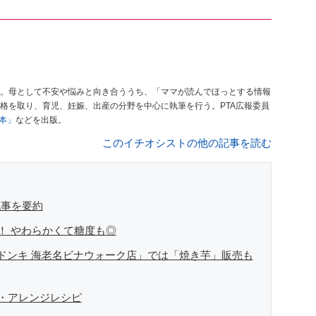
。母として不安や悩みと向き合ううち、「ママが読んでほっとする情報
格を取り、育児、妊娠、出産の分野を中心に執筆を行う。PTA広報委員
本」
などを出版。
このイチオシストの他の記事を読む
記事を要約
！ やわらかくて糖度も◎
キラドンキ 海老名ビナウォーク店」では「焼き芋」販売も
・アレンジレシピ