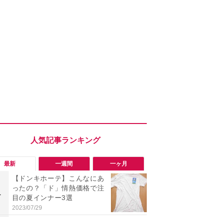
最新
一週間
一ヶ月
【ドンキホーテ】こんなにあ
「勝手にデ
ったの？「ド」情熱価格で注
る!?」Win
1
1
目の夏インナー3選
オフにして最
身を守る技
2023/07/29
2026/08/05