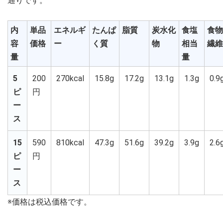
通りです。
内
単品
エネルギ
たんぱ
脂質
炭水化
食塩
食物
容
価格
ー
く質
物
相当
繊維
量
量
5
200
270kcal
15.8g
17.2g
13.1g
1.3g
0.9
ピ
円
ー
ス
15
590
810kcal
47.3g
51.6g
39.2g
3.9g
2.6
ピ
円
ー
ス
※価格は税込価格です。