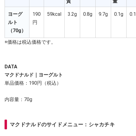
質
量
ヨーグ
190
59kcal
3.2g
0.8g
9.7g
0.1g
0.
ルト
円
（70g）
※価格は税込価格です。
DATA
マクドナルド｜ヨーグルト
単品価格：190円（税込）
内容量：70g
マクドナルドのサイドメニュー：シャカチキ