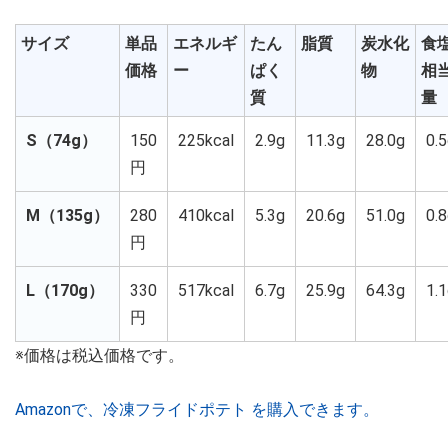
サイズ
単品
エネルギ
たん
脂質
炭水化
食
価格
ー
ぱく
物
相
質
量
S（74g）
150
225kcal
2.9g
11.3g
28.0g
0.
円
M（135g）
280
410kcal
5.3g
20.6g
51.0g
0.
円
L（170g）
330
517kcal
6.7g
25.9g
64.3g
1.
円
※価格は税込価格です。
Amazonで、冷凍フライドポテト を購入できます。