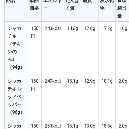
品名
単品
エネルギ
たんぱ
脂質
炭水化
食塩
価格
ー
く質
物
相当
量
シャカ
150
243kcal
14.8g
12.8g
17.2g
1.6g
チキ
円
（チキ
ンの
み）
（94g）
シャカ
150
249kcal
15.1g
12.9g
18.1g
2.0g
チキ レ
円
ッドペ
ッパー
（96g）
シャカ
150
251kcal
15.1g
13.0g
18.5g
2.0g