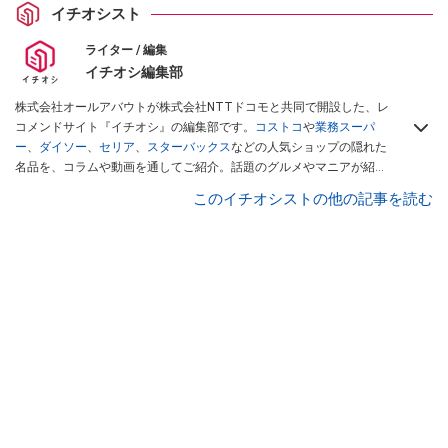
イチオシスト
ライター / 編集
イチオシ編集部
株式会社オールアバウトが株式会社NTTドコモと共同で開設した、レ
コメンドサイト『イチオシ』の編集部です。
コストコ
や
業務スーパ
ー
、
ダイソー
、
セリア
、
スターバックス
などの人気ショップの隠れた
名品を、コラムや動画を通してご紹介。話題のグルメやマニアが紹介
するアウトドア情報も満載です。配信しているコンテンツは専門家や
このイチオシストの他の記事を読む
インフルエンサーが実際に使用してレビューしています。毎日トレン
ド情報をお届けしているので、ぜひ
Googleニュースでフォロー
してく
ださい！