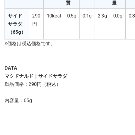
質
量
サイド
290
10kcal
0.5g
0.1g
2.3g
0.0g
0.
サラダ
円
（65g）
※価格は税込価格です。
DATA
マクドナルド｜サイドサラダ
単品価格：290円（税込）
内容量：65g