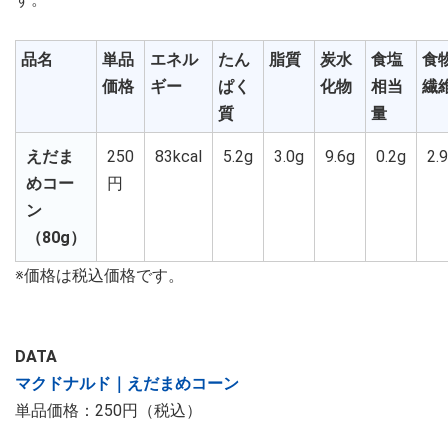
品名
単品
エネル
たん
脂質
炭水
食塩
食
価格
ギー
ぱく
化物
相当
繊
質
量
えだま
250
83kcal
5.2g
3.0g
9.6g
0.2g
2.
めコー
円
ン
（80g）
※価格は税込価格です。
DATA
マクドナルド｜えだまめコーン
単品価格：250円（税込）